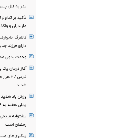
پدر به قتل پسر 
تأکید بر تداوم 
مازندران و واگذ
کالابرگ خانوارها
دارای فرزند جدی
وحدت بدون محو
آغاز درمان یک ب
فارس / ۳
شدند
وزش باد شدید و گ
پایان هفته به ۳۹ درجه می‌رسد
پشتوانه مردمی
رمضان است
پیگیری‌های مستم