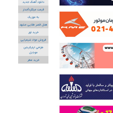
دانلود آهنگ جدید
قیمت میلگردآجدار
به موزیک
هتل قصر طلایی مشهد
خرید تور
فروش مواد شیمیایی
طراحی اپلیکیشن
موبایل
خرید عطر