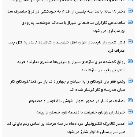
2 کشته و یک مصدوم دستاورد حادثه رانندگی در کنارگذر شمالی اراک
دختر ۱۸ ساله با مداخله پلیس از اقدام به خودکشی در کرج منصرف شد
ساماندهی کارگران ساختمانی شیراز با سامانه هوشمند به‌زودی
بهره‌برداری می شود
فاش شدن راز ناپدیدی جوان اهل شهرستان شاهرود / پدر به قتل پسر
اعتراف کرد
رونقِ گمشده در پاساژهای شیراز؛ ویترین‌ها مشتری ندارند/ خرید
اینترنتی رقیب پاساژها شد
وقتی فقر پای کودکان را به خیابان و چهارراه ها باز می کند/کودکان کار
میان مدرسه و کار گرفتار شده اند
تصادف مرگ‌بار در محور اهواز–شوش با ۸ فوتی و مصدوم
خبرنگاران راویان حقیقت با دغدغه نان، مسکن و بیمه
اعتبار کالابرگ الکترونیکی مردادماه در سه مرحله بر اساس رقم پایانی کد
ملی سرپرستان خانوار شارژ می‌شود