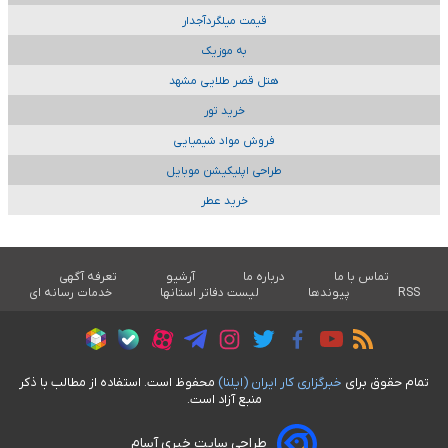
قیمت میلگردآجدار
به موزیک
هتل قصر طلایی مشهد
خرید تور
فروش مواد شیمیایی
طراحی اپلیکیشن موبایل
خرید عطر
تماس با ما
درباره ما
آرشیو
تعرفه آگهی
RSS
پیوندها
لیست دفاتر استانها
خدمات رسانه ای
تمام حقوق برای
خبرگزاری کار ايران (ايلنا)
محفوظ است. استفاده از مطالب با ذکر
منبع آزاد است.
طراحی سایت خبری آسام