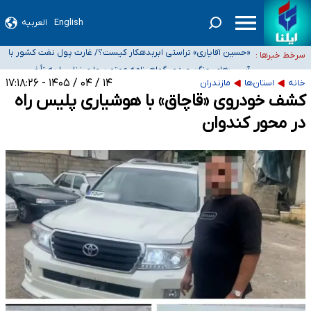
بوشهر و اهواز
شیب آسیب‌های اجتماعی در کشور افزایشی است
English
العربیه
رصد زنجیره‌ای معاملات برای شناسایی پولشویی/ کم‌اظهاری و بیش‌اظهاری زیر
ذره‌بین مالیاتی
«حسین آقایاری» تراستی ابربدهکار کیست؟/ غارت پول نفت کشور با
سرخط خبرها :
پاسپورت ایرانی- افغانستانی
آسیب‌های جنگ، صدور گواهینامه موتورسواری زنان را به تأخیر
انداخت
۱۴ / ۰۴ / ۱۴۰۵ - ۱۷:۱۸:۲۶
خانه
استان‌ها
مازندران
کشف خودروی «قاچاق» با هوشیاری پلیس راه
در محور کندوان