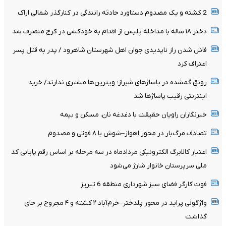
2 کشته و یک مصدوم دستاورد حادثه رانندگی در کنارگذر شمالی اراک
دختر ۱۸ ساله با مداخله پلیس از اقدام به خودکشی در کرج منصرف شد
فاش شدن راز ناپدیدی جوان اهل شهرستان شاهرود / پدر به قتل پسر
اعتراف کرد
رونقِ گمشده در پاساژهای شیراز؛ ویترین‌ها مشتری ندارند/ خرید
اینترنتی رقیب پاساژها شد
خبرنگاران راویان حقیقت با دغدغه نان، مسکن و بیمه
تصادف مرگ‌بار در محور اهواز–شوش با ۸ فوتی و مصدوم
اعتبار کالابرگ الکترونیکی مردادماه در سه مرحله بر اساس رقم پایانی کد
ملی سرپرستان خانوار شارژ می‌شود
فوت کارگر فضای سبز شهرداری منطقه 6 تبریز
واژگونی پراید در محور پلدختر–خرم‌آباد ۲ کشته و ۴ مجروح بر جای
گذاشت