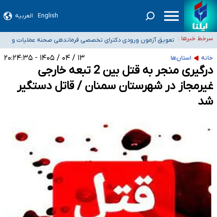
۴۰ تا ۵۰ روز گرمای نسبی در پیش داریم/ دمای تهران به ۳۸ درجه می‌رسد
English
العربیه
موضع وزارت بهداشت درباره ظرفیت پزشکی کنکور ۱۴۰۵: خواستار اصلاح ظرفیت‌ها
سرخط خبرها :
هستیم، اما هنوز پاسخ مشخصی نگرفته‌ایم
تعویق آزمون ورودی دکترای تخصصی فرماندهی صحنه عملیات و
خبرنگاران راویان حقیقت با دغدغه نان، مسکن و بیمه
دکترای تخصصی جغرافیای نظامی دافوس آجا
۱۳ / ۰۴ / ۱۴۰۵ - ۲۰:۲۴:۳۵
خانه
استان‌ها
آخرین وضعیت شیوع عفونت‌های تنفسی در کشور/ خوزستان و کرمان بالاتر از
درگیری منجر به قتل بین 2 تبعه خارجی
آستانه هشدار
غیرمجاز در شهرستان سمنان / قاتل دستگیر
شد