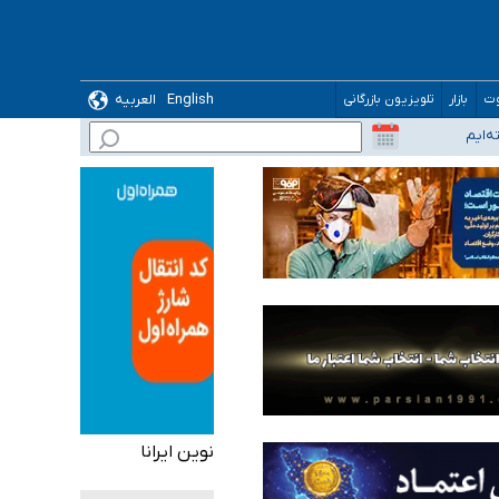
English
العربیه
وت
بازار
تلویزیون بازرگانی
نوین ایرانا