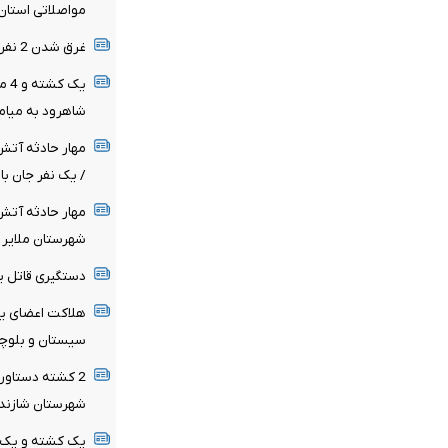
مواصلاتی استان
غرق شدن 2 نفر در رودخانه گاماسیاب شهرستان هرسین
یک 
شاهرود به میام
مهار حادثه آت
/ یک نفر جان ب
مهار حادثه آت
شهرستان ملایر
دستگیری قاتل ی
هلاکت اعضای یک
سیستان و بلوچ
2 کشته دستاورد
شهرستان شازند
یک کشته و یک م