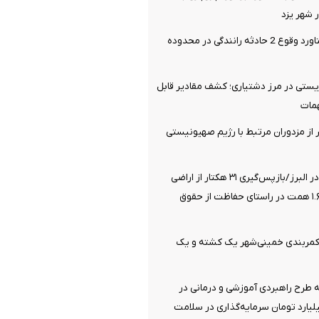
شهر یزد
14 مصدوم دستاورد وقوع 2 حادثه رانندگی در محدوده
یستی در مرز دشتیاری؛ کشف مقادیر قابل
مات
یری 21 نفر از مزدوران مرتبط با رژیم صهیونیستی
صیانت از انفال در البرز/بازپس‌گیری ۳۱ هکتار از اراضی
ملی به ارزش ۱.۶۸ همت در راستای حفاظت از حقوق
 کمربندی خمینی‌شهر یک کشته و یک
سه طرح راهبردی آموزشی و درمانی در
هزار میلیارد تومان سرمایه‌گذاری در سلامت