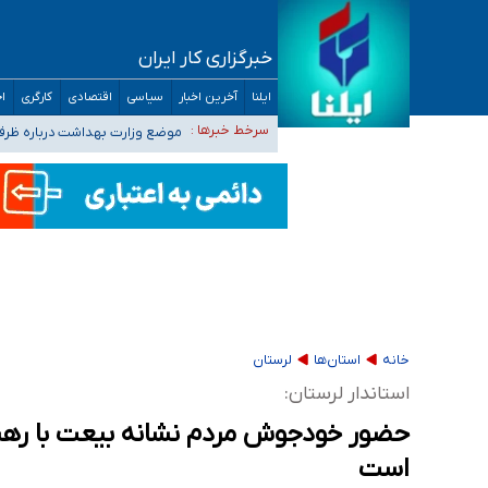
خبرگزاری کار ایران
۴۰ تا ۵۰ روز گرمای نسبی در پیش داریم/ دمای تهران به ۳۸ درجه می‌رسد
ایلنا
آخرین اخبار
سیاسی
اقتصادی
کارگری
اج
موضع وزارت بهداشت درباره ظرفیت پزشکی کنکور ۱۴۰۵: خواستار اصلاح ظرفیت‌ها
سرخط خبرها :
تعویق آزمون ورودی دکترای تخ
خبرنگاران راویان حقیقت با دغدغه نان، مسکن و
آخرین وضعیت شیوع عفونت‌های تنفسی در کشور/ 
خانه
استان‌ها
لرستان
استاندار لرستان:
حضور خودجوش مردم نشانه بیعت با رهبری
است