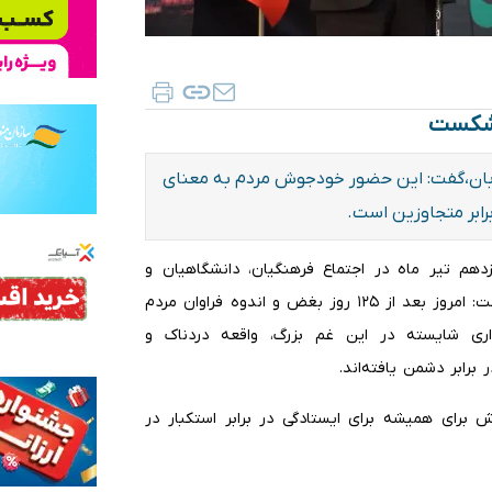
 شکست
ز ایستادگی ملت در خیابان،گفت: این حضور خودجوش مردم به معنای
رابر متجاوزین است.
هم تیر ماه در اجتماع فرهنگیان، دانشگاهیان و
هنرمندان لرستان در مراسم وداع با رهبر شهید ایران اظهارداشت: امروز بعد از ۱۲۵ روز بغض و اندوه فراوان مردم
ری شایسته در این غم بزرگ، واقعه دردناک و
برابر دشمن یافته‌اند.
ش برای همیشه برای ایستادگی در برابر استکبار در