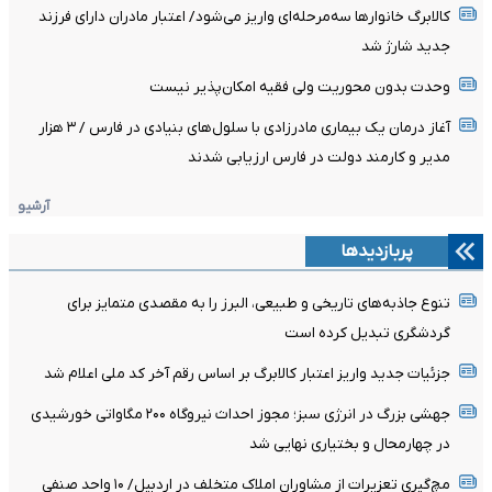
کالابرگ خانوارها سه‌مرحله‌ای واریز می‌شود/ اعتبار مادران دارای فرزند
جدید شارژ شد
وحدت بدون محوریت ولی فقیه امکان‌پذیر نیست
آغاز درمان یک بیماری مادرزادی با سلول‌های بنیادی در فارس / ۳ هزار
مدیر و کارمند دولت در فارس ارزیابی شدند
آرشیو
پربازدیدها
تنوع جاذبه‌های تاریخی و طبیعی، البرز را به مقصدی متمایز برای
گردشگری تبدیل کرده است
جزئیات جدید واریز اعتبار کالابرگ بر اساس رقم آخر کد ملی اعلام شد
جهشی بزرگ در انرژی سبز؛ مجوز احداث نیروگاه ۲۰۰ مگاواتی خورشیدی
در چهارمحال‌ و بختیاری نهایی شد
مچ‌گیری تعزیرات از مشاوران املاک متخلف در اردبیل/ ۱۰ واحد صنفی