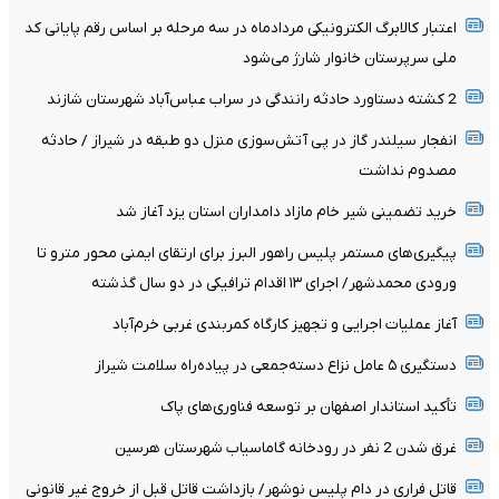
اعتبار کالابرگ الکترونیکی مردادماه در سه مرحله بر اساس رقم پایانی کد
ملی سرپرستان خانوار شارژ می‌شود
2 کشته دستاورد حادثه رانندگی در سراب عباس‌آباد شهرستان شازند
انفجار سیلندر گاز در پی آتش‌سوزی منزل دو طبقه در شیراز / حادثه
مصدوم نداشت
خرید تضمینی شیر خام مازاد دامداران استان یزد آغاز شد
پیگیری‌های مستمر پلیس راهور البرز برای ارتقای ایمنی محور مترو تا
ورودی محمدشهر/ اجرای ۱۳ اقدام ترافیکی در دو سال گذشته
آغاز عملیات اجرایی و تجهیز کارگاه کمربندی غربی خرم‌آباد
دستگیری ۵ عامل نزاع دسته‌جمعی در پیاده‌راه سلامت شیراز
تأکید استاندار اصفهان بر توسعه فناوری‌های پاک
غرق شدن 2 نفر در رودخانه گاماسیاب شهرستان هرسین
قاتل فراری در دام پلیس نوشهر/ بازداشت قاتل قبل از خروج غیر قانونی