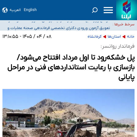
۴۰ تا ۵۰ روز گرمای نسبی در پیش داریم/ دمای تهران به ۳۸ درجه می‌رسد
English
العربیه
موضع وزارت بهداشت درباره ظرفیت پزشکی کنکور ۱۴۰۵: خواستار اصلاح ظرفیت‌ها
سرخط خبرها :
هستیم، اما هنوز پاسخ مشخصی نگرفته‌ایم
تعویق آزمون ورودی دکترای تخصصی فرماندهی صحنه عملیات و
خبرنگاران راویان حقیقت با دغدغه نان، مسکن و بیمه
دکترای تخصصی جغرافیای نظامی دافوس آجا
۰۸ / ۰۴ / ۱۴۰۵ - ۱۳:۱۰:۵۵
خانه
استان‌ها
کرمانشاه
آخرین وضعیت شیوع عفونت‌های تنفسی در کشور/ خوزستان و کرمان بالاتر از
فرماندار روانسر:
آستانه هشدار
پل خشکه‌رود تا اول مرداد افتتاح می‌شود/
بازسازی با رعایت استانداردهای فنی در مراحل
پایانی