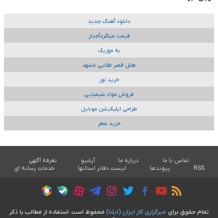
دانلود آهنگ جدید
قیمت میلگردآجدار
به موزیک
هتل قصر طلایی مشهد
خرید تور
فروش مواد شیمیایی
طراحی اپلیکیشن موبایل
خرید عطر
تماس با ما
درباره ما
آرشیو
تعرفه آگهی
RSS
پیوندها
لیست دفاتر استانها
خدمات رسانه ای
تمام حقوق برای
خبرگزاری کار ايران (ايلنا)
محفوظ است. استفاده از مطالب با ذکر