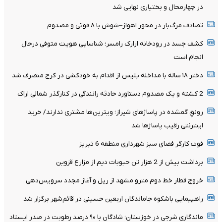
در چهارمحال‌ و بختیاری نهایی شد
تصادف مرگ‌بار در محور اهواز–شوش با ۸ فوتی و مصدوم
کشف جسد در رودخانه ازارک رامسر؛ شناسایی هویت متوفی درحال
انجام است
دختر ۱۸ ساله با مداخله پلیس از اقدام به خودکشی در کرج منصرف شد
2 کشته و یک مصدوم دستاورد حادثه رانندگی در کنارگذر شمالی اراک
رونقِ گمشده در پاساژهای شیراز؛ ویترین‌ها مشتری ندارند/ خرید
اینترنتی رقیب پاساژها شد
فوت کارگر فضای سبز شهرداری منطقه 6 تبریز
برداشت بیش از 2 هزار تن حبوبات دیم از مزارع قزوین
خروج قطار خط دوم مترو مشهد از ریل و آغاز مجدد سرویس‌دهی
راهپیمایی باشکوه جاماندگان اربعین حسینی در قائم‌شهر برگزار شد
ماندگاری شرجی در خوزستان؛ شادگان با ۹۰ درصد رطوبت در صدر ایستاد