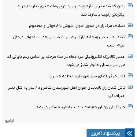
رونقِ گمشده در پاساژهای شیراز؛ ویترین‌ها مشتری ندارند/ خرید
اینترنتی رقیب پاساژها شد
تصادف مرگ‌بار در محور اهواز–شوش با ۸ فوتی و مصدوم
کشف جسد در رودخانه ازارک رامسر؛ شناسایی هویت متوفی درحال
انجام است
اعتبار کالابرگ الکترونیکی مردادماه در سه مرحله بر اساس رقم پایانی کد
ملی سرپرستان خانوار شارژ می‌شود
فوت کارگر فضای سبز شهرداری منطقه 6 تبریز
فاش شدن راز ناپدیدی جوان اهل شهرستان شاهرود / پدر به قتل پسر
اعتراف کرد
خبرنگاران راویان حقیقت با دغدغه نان، مسکن و بیمه
آرشیو
پیشنهاد امروز