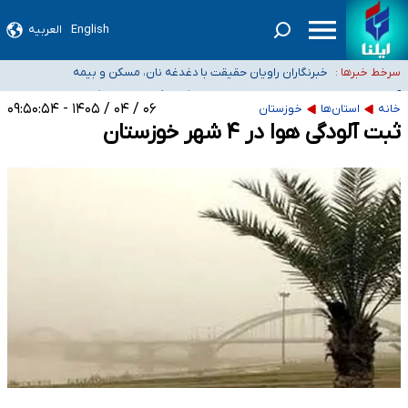
English
العربیه
تعویق آزمون ورودی دکترای تخصصی فرماندهی صحنه عملیات و دکترای تخصصی
جغرافیای نظامی دافوس آجا
خبرنگاران راویان حقیقت با دغدغه نان، مسکن و بیمه
سرخط خبرها :
آخرین وضعیت شیوع عفونت‌های تنفسی در کشور/ خوزستان و
کرمان بالاتر از آستانه هشدار
هیچ پرستاری بازداشت یا اخراج نشده است/ از رئیس جمهور خواستیم ورود کند
۰۶ / ۰۴ / ۱۴۰۵ - ۰۹:۵۰:۵۴
خانه
استان‌ها
خوزستان
ثبت آلودگی هوا در ۴ شهر خوزستان
ثبت‌نام بخش عمده دانش‌آموزان مدارس ایرانی امارات در کشور/ درباره محصلان
باقی‌مانده در دبی متناسب با شرایط جدید تصمیم‌گیری می‌شود