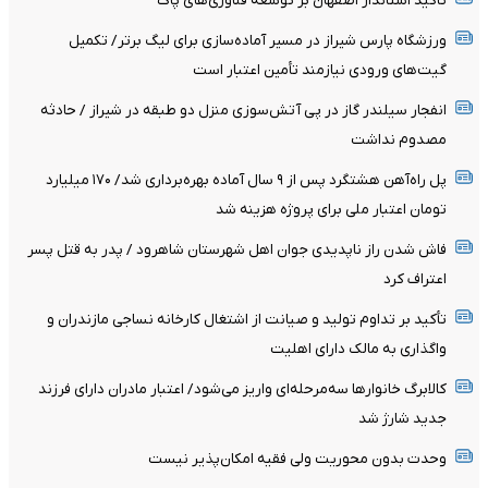
تأکید استاندار اصفهان بر توسعه فناوری‌های پاک
ورزشگاه پارس شیراز در مسیر آماده‌سازی برای لیگ برتر/ تکمیل
گیت‌های ورودی نیازمند تأمین اعتبار است
انفجار سیلندر گاز در پی آتش‌سوزی منزل دو طبقه در شیراز / حادثه
مصدوم نداشت
پل راه‌آهن هشتگرد پس از ۹ سال آماده بهره‌برداری شد/ ۱۷۰ میلیارد
تومان اعتبار ملی برای پروژه هزینه شد
فاش شدن راز ناپدیدی جوان اهل شهرستان شاهرود / پدر به قتل پسر
اعتراف کرد
تأکید بر تداوم تولید و صیانت از اشتغال کارخانه نساجی مازندران و
واگذاری به مالک دارای اهلیت
کالابرگ خانوارها سه‌مرحله‌ای واریز می‌شود/ اعتبار مادران دارای فرزند
جدید شارژ شد
وحدت بدون محوریت ولی فقیه امکان‌پذیر نیست