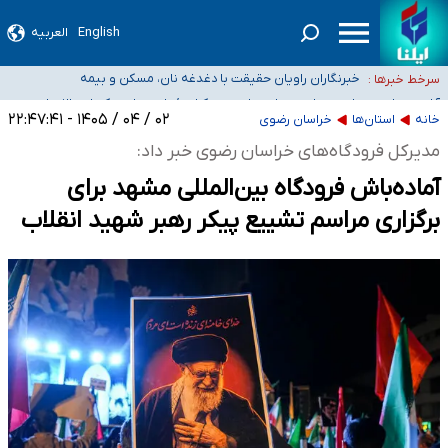
English
العربیه
تعویق آزمون ورودی دکترای تخصصی فرماندهی صحنه عملیات و دکترای تخصصی
جغرافیای نظامی دافوس آجا
خبرنگاران راویان حقیقت با دغدغه نان، مسکن و بیمه
سرخط خبرها :
آخرین وضعیت شیوع عفونت‌های تنفسی در کشور/ خوزستان و
کرمان بالاتر از آستانه هشدار
هیچ پرستاری بازداشت یا اخراج نشده است/ از رئیس جمهور خواستیم ورود کند
۰۲ / ۰۴ / ۱۴۰۵ - ۲۲:۴۷:۴۱
خانه
استان‌ها
خراسان رضوی
ثبت‌نام بخش عمده دانش‌آموزان مدارس ایرانی امارات در کشور/ درباره محصلان
مدیرکل فرودگاه‌های خراسان رضوی خبر داد:
باقی‌مانده در دبی متناسب با شرایط جدید تصمیم‌گیری می‌شود
آماده‌باش فرودگاه بین‌المللی مشهد برای
برگزاری مراسم تشییع پیکر رهبر شهید انقلاب