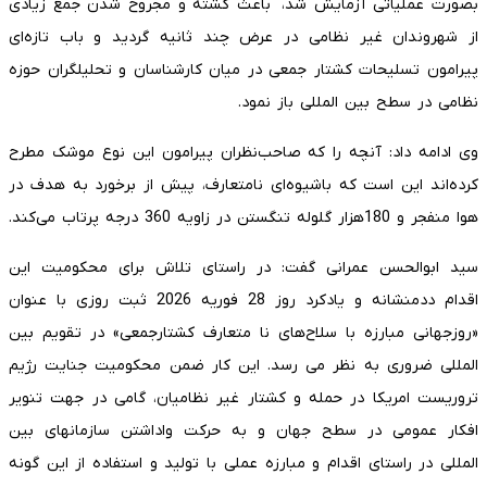
بصورت عملیاتی آزمایش شد، باعث کشته و مجروح شدن جمع زیادی
از شهروندان غیر نظامی در عرض چند ثانیه گردید و باب تازه‌ای
پیرامون تسلیحات کشتار جمعی در میان کارشناسان و تحلیلگران حوزه
نظامی در سطح بین المللی باز نمود.
وی ادامه داد: آنچه را که صاحب‌نظران پیرامون این نوع موشک مطرح
کرده‌اند این است که باشیوه‌ای نامتعارف، پیش از برخورد به هدف در
هوا منفجر و 180هزار گلوله تنگستن در زاویه 360 درجه پرتاب می‌کند.
سید ابوالحسن عمرانی گفت: در راستای تلاش برای محکومیت این
اقدام ددمنشانه و یادکرد روز 28 فوریه 2026 ثبت روزی با عنوان
«روزجهانی مبارزه با سلاح‌های نا متعارف کشتارجمعی» در تقویم بین
المللی ضروری به نظر می رسد. این کار ضمن محکومیت جنایت رژیم
تروریست امریکا در حمله و کشتار غیر نظامیان، گامی در جهت تنویر
افکار عمومی در سطح جهان و به حرکت واداشتن سازمانهای بین
المللی در راستای اقدام و مبارزه عملی با تولید و استفاده از این گونه