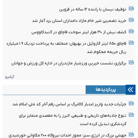
توقیف نیسان با راننده ۱۲ ساله در قزوین
خرید تضمینی شیر خام مازاد دامداران استان یزد آغاز شد
کشف بیش از ۳۰ هزار لیتر سوخت قاچاق در گنبدکاووس
قاچاق ۸۵۰ لیتر گازوئیل در بهبهان؛ متخلف به پرداخت نزدیک ۱.۹ میلیارد
ریال جریمه محکوم شد
برگزاری نشست خیرین ورزشیار مازندران در اداره کل ورزش و جوانان
آرشیو
پربازدیدها
جزئیات جدید واریز اعتبار کالابرگ بر اساس رقم آخر کد ملی اعلام شد
تنوع جاذبه‌های تاریخی و طبیعی، البرز را به مقصدی متمایز برای
گردشگری تبدیل کرده است
جهشی بزرگ در انرژی سبز؛ مجوز احداث نیروگاه ۲۰۰ مگاواتی خورشیدی