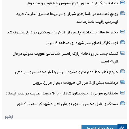
تصادف مرگ‌بار در محور اهواز–شوش با ۸ فوتی و مصدوم
رونقِ گمشده در پاساژهای شیراز؛ ویترین‌ها مشتری ندارند/ خرید
اینترنتی رقیب پاساژها شد
دختر ۱۸ ساله با مداخله پلیس از اقدام به خودکشی در کرج منصرف شد
فوت کارگر فضای سبز شهرداری منطقه 6 تبریز
کشف جسد در رودخانه ازارک رامسر؛ شناسایی هویت متوفی درحال
انجام است
خروج قطار خط دوم مترو مشهد از ریل و آغاز مجدد سرویس‌دهی
برداشت بیش از 2 هزار تن حبوبات دیم از مزارع قزوین
ماندگاری شرجی در خوزستان؛ شادگان با ۹۰ درصد رطوبت در صدر ایستاد
دستگیری قاتل محسن اسدی قهرمان اهل مشهد کراسفیت کشور
آرشیو
پیشنهاد امروز