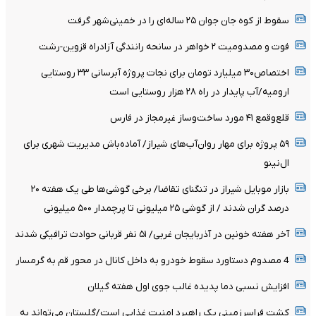
سقوط از کوه جان جوان ۲۵ ساله‌ای را در خمینی‌شهر گرفت
فوت و مصدومیت ۲ خواهر در سانحه رانندگی آزادراه قزوین-رشت
اختصاص۳۰ میلیارد تومان برای نجات پروژه آبرسانی ۳۳ روستایی
ارومیه/آب پایدار در راه ۲۸ هزار روستایی است
قلع‌وقمع ۴۱ مورد ساخت‌وساز غیرمجاز در فارس
۵۹ پروژه برای مهار روان‌آب‌های شیراز/ آماده‌باش مدیریت شهری برای
ال‌نینو
بازار موبایل شیراز در تنگنای تقاضا/ برخی گوشی‌ها طی یک هفته ۲۰
درصد گران شدند / از گوشی ۲۵ میلیونی تا پرچمدار ۵۰۰ میلیونی
آخر هفته خونین در آذربایجان غربی/ ۵۱ نفر قربانی حوادث ترافیکی شدند
4 مصدوم دستاورد سقوط خودرو به داخل کانال در محور قم به گرمسار
افزایش نسبی دما پدیده غالب جوی اول هفته گیلان
کشت فراسرزمینی یک راهبرد امنیت غذایی است/گلستان می‌تواند به