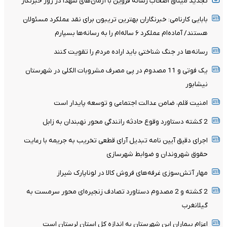
تجدید میثاق اصحاب رسانه قزوین با آرمان‌های شهدا در روز خبرنگار
بابایی کارنامی: خبرنگاران بهترین تریبون برای نقد عملکرد مسئولان
هستند/ آماده‌ام عملکرد ۶ ساله‌ام را به رسانه‌ها بسپارم
رسانه‌ها در جنگ شناختی باید اراده مردم را تقویت کنند
یک فوتی و 11 مصدوم در پی مصرف مشروبات الکلی در شهرستان
نیشابور
امنیت قلم، ضامن عدالت اجتماعی و توسعه پایدار است
2 کشته دستاورد وقوع حادثه رانندگی محور نهبندان به زابل
اجرای دقیق آیین نامه تبدیل آرای قطعی تخریب به جریمه با رعایت
حقوق شهروندان و ضوابط شهرسازی
مهار آتش‌سوزی غرفه‌های فروش کالا در لوناپارک شیراز
2 کشته و 2 مصدوم دستاورد تصادف زنجیره‌ای محور سرمست به
گیلانغرب
اعزام بیماران این شهرستان به اندازه کل استان لرستان است