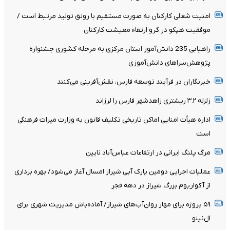
امنیت شغلی کارکنان به صورت مستقیم با رونق تولید مرتبط است /
موفقیت هپکو در گرو ارتقاء معیشت کارکنان
راهیابی 235 دانش‌آموز استان مرکزی به مرحله کشوری جشنواره
پژوهش‌سراهای دانش‌آموزی
خبرنگاران در فرآیند توسعه فارس، نقش‌آفرینی می‌کنند
زلزله ۳.۲ ریشتری زاهدشهر فارس را لرزاند
اداره هیأت امنایی اماکن تاریخی تکلیف قانون به وزارت میراث فرهنگی
است
مرگ پلنگ ایرانی در ارتفاعات عباس‌آباد نایین
عملیات اجرایی دومین پارک آبی شیراز امسال آغاز می‌شود/ بهره برداری
از آکواریوم بزرگ شیراز در دهه فجر
۵۹ پروژه برای مهار روان‌آب‌های شیراز/ آماده‌باش مدیریت شهری برای
ال‌نینو