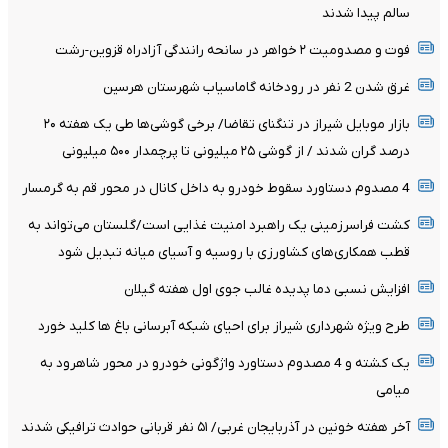
سالم پیدا شدند
فوت و مصدومیت ۲ خواهر در سانحه رانندگی آزادراه قزوین-رشت
غرق شدن 2 نفر در رودخانه گاماسیاب شهرستان هرسین
بازار موبایل شیراز در تنگنای تقاضا/ برخی گوشی‌ها طی یک هفته ۲۰
درصد گران شدند / از گوشی ۲۵ میلیونی تا پرچمدار ۵۰۰ میلیونی
4 مصدوم دستاورد سقوط خودرو به داخل کانال در محور قم به گرمسار
کشت فراسرزمینی یک راهبرد امنیت غذایی است/گلستان می‌تواند به
قطب همکاری‌های کشاورزی با روسیه و آسیای میانه تبدیل شود
افزایش نسبی دما پدیده غالب جوی اول هفته گیلان
طرح ویژه شهرداری شیراز برای احیای شبکه آبرسانی باغ ها کلید خورد
یک کشته و 4 مصدوم دستاورد واژگونی خودرو در محور شاهرود به
میامی
آخر هفته خونین در آذربایجان غربی/ ۵۱ نفر قربانی حوادث ترافیکی شدند