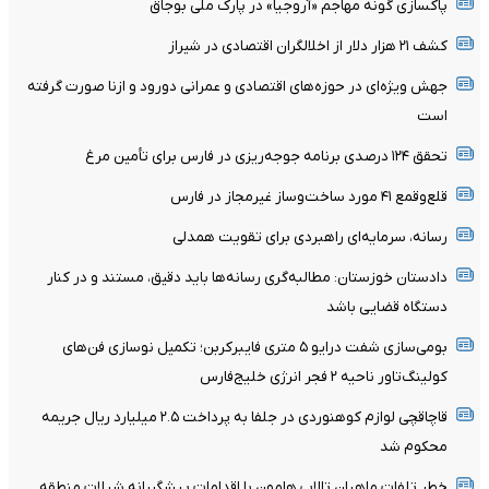
پاکسازی گونه مهاجم «آروجیا» در پارک ملی بوجاق
کشف ۲۱ هزار دلار از اخلالگران اقتصادی در شیراز
جهش ویژه‌ای در حوزه‌های اقتصادی و عمرانی دورود و ازنا صورت گرفته
است
تحقق ۱۲۴ درصدی برنامه جوجه‌ریزی در فارس برای تأمین مرغ
قلع‌وقمع ۴۱ مورد ساخت‌وساز غیرمجاز در فارس
رسانه، سرمایه‌ای راهبردی برای تقویت همدلی
دادستان خوزستان: مطالبه‌گری رسانه‌ها باید دقیق، مستند و در کنار
دستگاه قضایی باشد
بومی‌سازی شفت درایو ۵ متری فایبرکربن؛ تکمیل نوسازی فن‌های
کولینگ‌تاور ناحیه ۲ فجر انرژی خلیج‌فارس
قاچاقچی لوازم کوهنوردی در جلفا به پرداخت ۲.۵ میلیارد ریال جریمه
محکوم شد
خطر تلفات ماهیان تالاب هامون با اقدامات پیشگیرانه شیلات منطقه