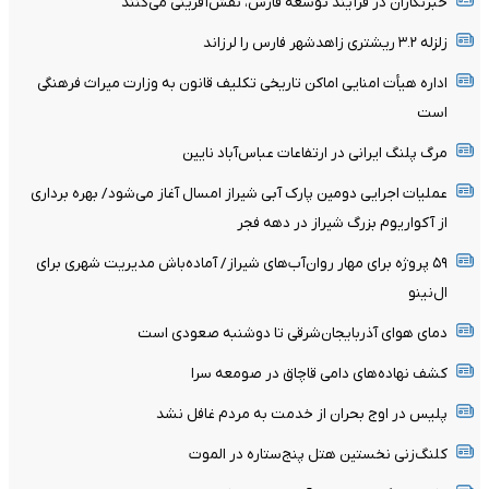
خبرنگاران در فرآیند توسعه فارس، نقش‌آفرینی می‌کنند
زلزله ۳.۲ ریشتری زاهدشهر فارس را لرزاند
اداره هیأت امنایی اماکن تاریخی تکلیف قانون به وزارت میراث فرهنگی
است
مرگ پلنگ ایرانی در ارتفاعات عباس‌آباد نایین
عملیات اجرایی دومین پارک آبی شیراز امسال آغاز می‌شود/ بهره برداری
از آکواریوم بزرگ شیراز در دهه فجر
۵۹ پروژه برای مهار روان‌آب‌های شیراز/ آماده‌باش مدیریت شهری برای
ال‌نینو
دمای هوای آذربایجان‌شرقی تا دوشنبه صعودی است
کشف نهاده‌های دامی قاچاق در صومعه سرا
پلیس در اوج بحران از خدمت به مردم غافل نشد
کلنگ‌زنی نخستین هتل پنج‌ستاره در الموت