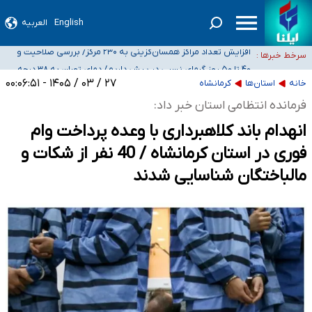
English
العربیه
ضرورت آموزش حریم خصوصی در فضای آنلاین در مدارس/ هزینه‌های سنگین
اجتماعی انتشار تصاویر خصوصی برای قربانیان/ سوءاستفاده مجرمان از ترس
افزایش تعداد مراکز همسان‌گزینی به ۲۳۰ مرکز/ بررسی صلاحیت و
سرخط خبرها :
رسوایی
نظارت‌ها به سازمان تبلیغات واگذار شده است
۴۰ تا ۵۰ روز گرمای نسبی در پیش داریم/ دمای تهران به ۳۸ درجه
می‌رسد
موضع وزارت بهداشت درباره ظرفیت پزشکی کنکور ۱۴۰۵: خواستار اصلاح ظرفیت‌ها
۲۷ / ۰۳ / ۱۴۰۵ - ۰۰:۰۶:۵۱
خانه
استان‌ها
کرمانشاه
هستیم، اما هنوز پاسخ مشخصی نگرفته‌ایم
تعویق آزمون ورودی دکترای تخصصی فرماندهی صحنه عملیات و دکترای تخصصی
فرمانده انتظامی استان خبر داد:
جغرافیای نظامی دافوس آجا
انهدام باند کلاهبرداری با وعده پرداخت وام
فوری در استان کرمانشاه / 40 نفر از شکات و
مالباختگان شناسایی شدند