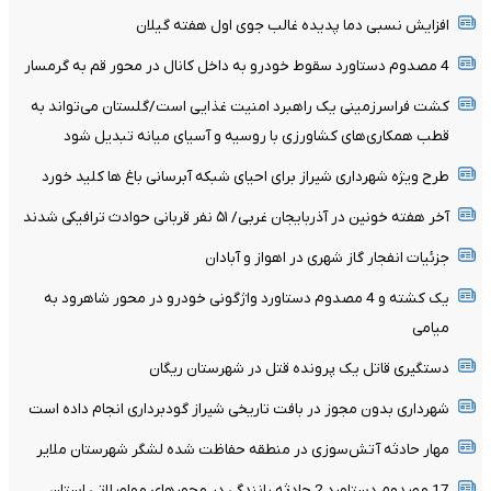
افزایش نسبی دما پدیده غالب جوی اول هفته گیلان
4 مصدوم دستاورد سقوط خودرو به داخل کانال در محور قم به گرمسار
کشت فراسرزمینی یک راهبرد امنیت غذایی است/گلستان می‌تواند به
قطب همکاری‌های کشاورزی با روسیه و آسیای میانه تبدیل شود
طرح ویژه شهرداری شیراز برای احیای شبکه آبرسانی باغ ها کلید خورد
آخر هفته خونین در آذربایجان غربی/ ۵۱ نفر قربانی حوادث ترافیکی شدند
جزئیات انفجار گاز شهری در اهواز و آبادان
یک کشته و 4 مصدوم دستاورد واژگونی خودرو در محور شاهرود به
میامی
دستگیری قاتل یک پرونده قتل در شهرستان ریگان
شهرداری بدون مجوز در بافت تاریخی شیراز گودبرداری انجام داده است
مهار حادثه آتش‌سوزی در منطقه حفاظت شده لشگر شهرستان ملایر
17 مصدوم دستاورد 2 حادثه رانندگی در محورهای مواصلاتی استان