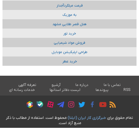
قیمت میلگردآجدار
به موزیک
هتل قصر طلایی مشهد
خرید تور
فروش مواد شیمیایی
طراحی اپلیکیشن موبایل
خرید عطر
تماس با ما
درباره ما
آرشیو
تعرفه آگهی
RSS
پیوندها
لیست دفاتر استانها
خدمات رسانه ای
تمام حقوق برای
خبرگزاری کار ايران (ايلنا)
محفوظ است. استفاده از مطالب با ذکر
منبع آزاد است.
طراحی سایت خبری آسام