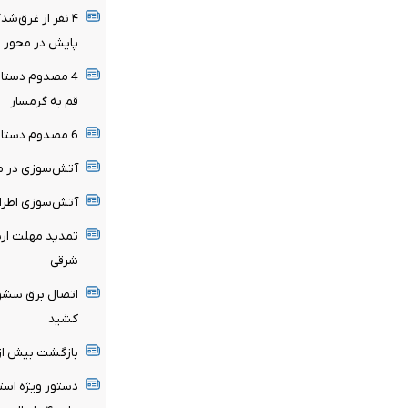
پایش در محور ر
4 مصدوم دستاو
قم به گرمسار
6 مصدوم دستاورد حادثه رانندگی محور میامی به سبزوار
آتش‌سوزی در من
آتش‌سوزی اطراف
تمدید مهلت ارسا
شرقی
اتصال برق سشوا
کشید
بازگشت بیش از ۹۰ درصد زائران گیلانی از کربلای م
دستور ویژه استا