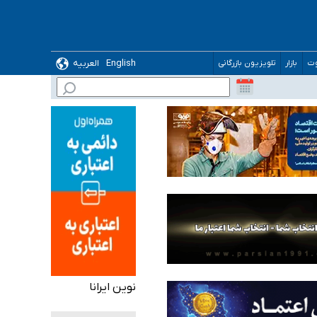
English
العربیه
وت
بازار
تلویزیون بازرگانی
نوین ایرانا