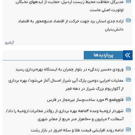
مدیرکل حفاظت محیط زیست اردبیل: حمایت از ایدههای نخبگان،
اولویت اصلی ماست
اراده جدی استان یزد جهت حرکت از اقتصاد منبع‌محور به اقتصاد
دانش‌بنیان
آرشیو
پربازدیدها
ورودی «مسیر زندگی» در بلوار چمران به ایستگاه بهره‌برداری رسید
عملیات اجرایی دومین پارک آبی شیراز امسال آغاز می‌شود/ بهره برداری
از آکواریوم بزرگ شیراز در دهه فجر
قلع‌وقمع ۴۱ مورد ساخت‌وساز غیرمجاز در فارس
شهردار ارومیه وعده ۴ماهه بهره برداری از روگذر مخابرات ارومیه را داد/
آسفالت ۲ میلیون و ۵۰۰هزار متر مربع از معابر شهری
ادامه روند افزایشی قیمت طلا و سکه امروز در بازار رشت