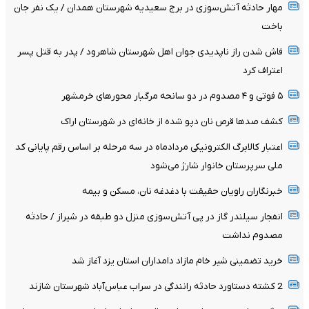
مهار حادثه آتش‌سوزی در برج سعیدیه شهرستان همدان / یک نفر جان
باخت
فاش شدن راز ناپدیدی جوان اهل شهرستان شاهرود / پدر به قتل پسر
اعتراف کرد
۵ فوتی و ۴ مصدوم در دو سانحه مرگبار محورهای خرمشهر
کشف صدها قرص نان دپو شده از خانه‌ای در شهرستان اراک
اعتبار کالابرگ الکترونیکی مردادماه در سه مرحله بر اساس رقم پایانی کد
ملی سرپرستان خانوار شارژ می‌شود
خبرنگاران راویان حقیقت با دغدغه نان، مسکن و بیمه
انفجار سیلندر گاز در پی آتش‌سوزی منزل دو طبقه در شیراز / حادثه
مصدوم نداشت
خرید تضمینی شیر خام مازاد دامداران استان یزد آغاز شد
2 کشته دستاورد حادثه رانندگی در سراب عباس‌آباد شهرستان شازند