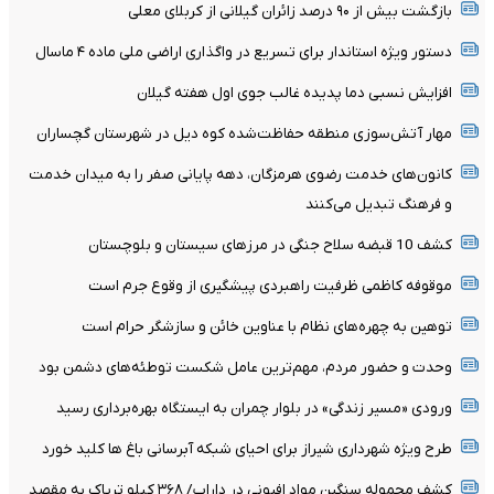
بازگشت بیش از ۹۰ درصد زائران گیلانی از کربلای معلی
دستور ویژه استاندار برای تسریع در واگذاری اراضی ملی ماده ۴ ماسال
افزایش نسبی دما پدیده غالب جوی اول هفته گیلان
مهار آتش‌سوزی منطقه حفاظت‌شده کوه دیل در شهرستان گچساران
کانون‌های خدمت رضوی هرمزگان، دهه پایانی صفر را به میدان خدمت
و فرهنگ تبدیل می‌کنند
کشف 10 قبضه سلاح جنگی در مرزهای سیستان و بلوچستان
موقوفه کاظمی ظرفیت راهبردی پیشگیری از وقوع جرم است
توهین به چهره‌های نظام با عناوین خائن و سازشگر حرام است
وحدت و حضور مردم، مهم‌ترین عامل شکست توطئه‌های دشمن بود
ورودی «مسیر زندگی» در بلوار چمران به ایستگاه بهره‌برداری رسید
طرح ویژه شهرداری شیراز برای احیای شبکه آبرسانی باغ ها کلید خورد
کشف محموله سنگین مواد افیونی در داراب/ ۳۶۸ کیلو تریاک به مقصد