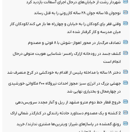
شهردار رشت از خیابان‌های درحال اجرای آسفالت بازدید کرد
نوجوان ۱۵ ساله جوان ۲۸ ساله کازرونی را به قتل رساند
وقتی فقر پای کودکان را به خیابان و چهارراه ها باز می کند/کودکان کار
میان مدرسه و کار گرفتار شده اند
تصادف مرگ‌بار در محور اهواز–شوش با ۸ فوتی و مصدوم
کشف جسد در رودخانه ازارک رامسر؛ شناسایی هویت متوفی درحال
انجام است
دختر ۱۸ ساله با مداخله پلیس از اقدام به خودکشی در کرج منصرف شد
جهشی بزرگ در انرژی سبز؛ مجوز احداث نیروگاه ۲۰۰ مگاواتی خورشیدی
در چهارمحال‌ و بختیاری نهایی شد
خروج قطار خط دوم مترو مشهد از ریل و آغاز مجدد سرویس‌دهی
2 کشته و یک مصدوم دستاورد حادثه رانندگی در کنارگذر شمالی اراک
رونقِ گمشده در پاساژهای شیراز؛ ویترین‌ها مشتری ندارند/ خرید