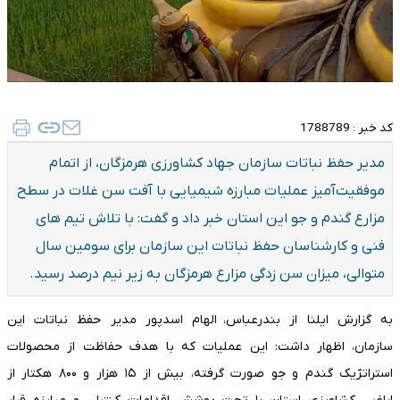
کد خبر :
1788789
مدیر حفظ نباتات سازمان جهاد کشاورزی هرمزگان، از اتمام
موفقیت‌آمیز عملیات مبارزه شیمیایی با آفت سن غلات در سطح
مزارع گندم و جو این استان خبر داد و گفت: با تلاش تیم های
فنی و کارشناسان حفظ نباتات این سازمان برای سومین سال
متوالی، میزان سن زدگی مزارع هرمزگان به زیر نیم درصد رسید.
به گزارش ایلنا از بندرعباس، الهام اسدپور مدیر حفظ نباتات این
سازمان، اظهار داشت: این عملیات که با هدف حفاظت از محصولات
استراتژیک گندم و جو صورت گرفته، بیش از ۱۵ هزار و ۸۰۰ هکتار از