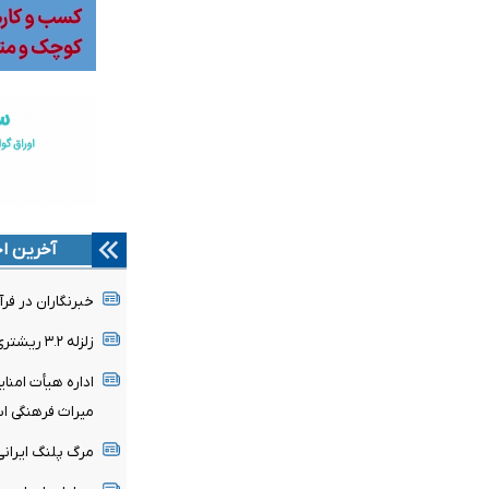
آخرین اخ
خبرنگاران در فر
زلزله ۳.۲ ریشتری زاهدشهر فارس را لرزاند
اداره هیأت امنا
میراث فرهنگی 
مرگ پلنگ ایرانی 