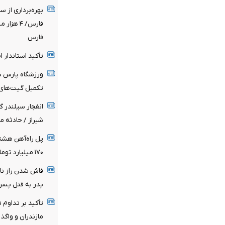
بهره‌برداری از 
فارس/ ۴ 
فارس
تأکید استاندار 
ورزشگاه پارس شی
تکمیل گیت‌های 
انفجار سیلندر گ
شیراز / حادثه 
۱۷۰ میلیارد تومان اعتبار ملی برای پروژه هزینه شد
فاش شدن راز نا
پدر به قتل پسر 
تأکید بر تداوم 
مازندران و واگذ