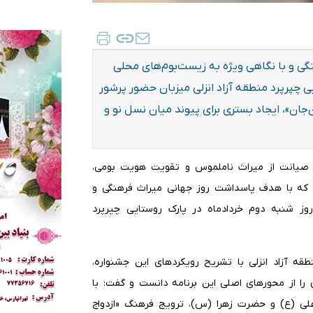
ی و با نگاهی ویژه به زیست‌بوم‌های محلی
 چپرپرد منطقه آزاد انزلی میزبان حضور پرشور
ن‌جان»، ایجاد بستری برای پیوند میان نسل نو و
هدف صیانت از میراث ناملموس و تقویت هویت بومی،
واره که با هدف پاسداشت روز جهانی میراث فرهنگی و
ز شنبه دوم خردادماه در پارک روستایی چپرپرد
قه آزاد انزلی با تشریح رویکردهای این جشنواره،
را از محورهای اصلی این برنامه دانست و گفت: با
علی (ع) و حضرت زهرا (س)، ترویج فرهنگ «ازدواج