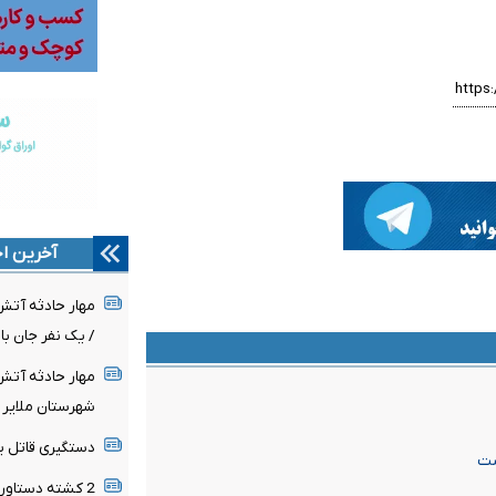
آخرین اخ
مهار حادثه آت
/ یک نفر جان ب
مهار حادثه آت
شهرستان ملایر
دستگیری قاتل ی
ست
2 کشته دستاورد