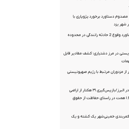
صدوم دستاورد برخورد پژوپاری با
شهر یزد
14 مصدوم دستاورد وقوع 2 حادثه رانندگی در محدوده
یستی در مرز دشتیاری؛ کشف مقادیر قابل
مات
یری 21 نفر از مزدوران مرتبط با رژیم صهیونیستی
صیانت از انفال در البرز/بازپس‌گیری ۳۱ هکتار از اراضی
ملی به ارزش ۱.۶۸ همت در راستای حفاظت از حقوق
 کمربندی خمینی‌شهر یک کشته و یک