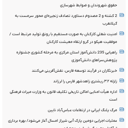
حقوق شهروندان و ضوابط شهرسازی
2 کشته و 2 مصدوم دستاورد تصادف زنجیره‌ای محور سرمست به
گیلانغرب
امنیت شغلی کارکنان به صورت مستقیم با رونق تولید مرتبط است /
موفقیت هپکو در گرو ارتقاء معیشت کارکنان
راهیابی 235 دانش‌آموز استان مرکزی به مرحله کشوری جشنواره
پژوهش‌سراهای دانش‌آموزی
خبرنگاران در فرآیند توسعه فارس، نقش‌آفرینی می‌کنند
زلزله ۳.۲ ریشتری زاهدشهر فارس را لرزاند
اداره هیأت امنایی اماکن تاریخی تکلیف قانون به وزارت میراث فرهنگی
است
مرگ پلنگ ایرانی در ارتفاعات عباس‌آباد نایین
عملیات اجرایی دومین پارک آبی شیراز امسال آغاز می‌شود/ بهره برداری