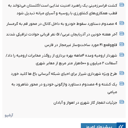
کشت فراسرزمینی یک راهبرد امنیت غذایی است/گلستان می‌تواند به
قطب همکاری‌های کشاورزی با روسیه و آسیای میانه تبدیل شود
4 مصدوم دستاورد سقوط خودرو به داخل کانال در محور قم به گرمسار
آخر هفته خونین در آذربایجان غربی/ ۵۱ نفر قربانی حوادث ترافیکی شدند
قلع‌وقمع ۴۱ مورد ساخت‌وساز غیرمجاز در فارس
شهردار ارومیه وعده ۴ماهه بهره برداری از روگذر مخابرات ارومیه را داد/
آسفالت ۲ میلیون و ۵۰۰هزار متر مربع از معابر شهری
طرح ویژه شهرداری شیراز برای احیای شبکه آبرسانی باغ ها کلید خورد
یک کشته و 4 مصدوم دستاورد واژگونی خودرو در محور شاهرود به
میامی
جزئیات انفجار گاز شهری در اهواز و آبادان
آرشیو
پیشنهاد امروز