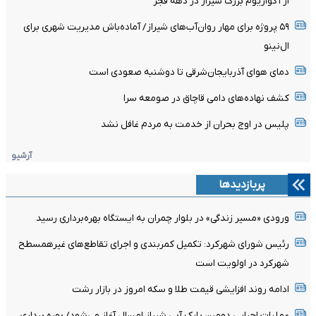
از آکواریوم بزرگ شیراز در دهه فجر
۵۹ پروژه برای مهار روان‌آب‌های شیراز/ آماده‌باش مدیریت شهری برای
ال‌نینو
دمای هوای آذربایجان‌شرقی تا دوشنبه صعودی است
کشف نهاده‌های دامی قاچاق در صومعه سرا
پلیس در اوج بحران از خدمت به مردم غافل نشد
آرشیو
پربازدیدها
ورودی «مسیر زندگی» در بلوار چمران به ایستگاه بهره‌برداری رسید
رئیس شورای شهرکرد: تکمیل کمربندی و اجرای تقاطع‌های غیرهمسطح
شهرکرد در اولویت است
ادامه روند افزایشی قیمت طلا و سکه امروز در بازار رشت
عملیات اجرایی دومین پارک آبی شیراز امسال آغاز می‌شود/ بهره برداری