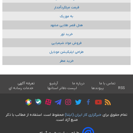
قیمت میلگردآجدار
به موزیک
هتل قصر طلایی مشهد
خرید تور
فروش مواد شیمیایی
طراحی اپلیکیشن موبایل
خرید عطر
تماس با ما
درباره ما
آرشیو
تعرفه آگهی
RSS
پیوندها
لیست دفاتر استانها
خدمات رسانه ای
تمام حقوق برای
خبرگزاری کار ايران (ايلنا)
محفوظ است. استفاده از مطالب با ذکر
منبع آزاد است.