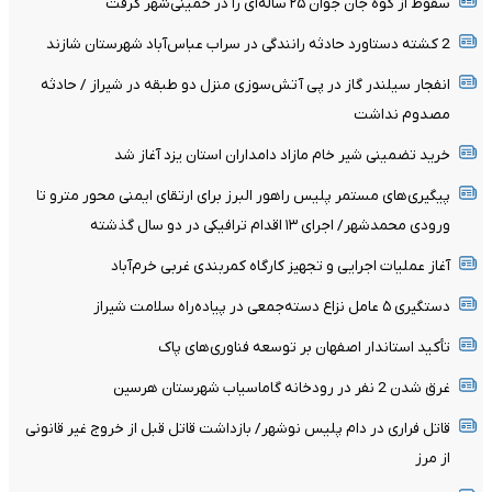
سقوط از کوه جان جوان ۲۵ ساله‌ای را در خمینی‌شهر گرفت
2 کشته دستاورد حادثه رانندگی در سراب عباس‌آباد شهرستان شازند
انفجار سیلندر گاز در پی آتش‌سوزی منزل دو طبقه در شیراز / حادثه
مصدوم نداشت
خرید تضمینی شیر خام مازاد دامداران استان یزد آغاز شد
پیگیری‌های مستمر پلیس راهور البرز برای ارتقای ایمنی محور مترو تا
ورودی محمدشهر/ اجرای ۱۳ اقدام ترافیکی در دو سال گذشته
آغاز عملیات اجرایی و تجهیز کارگاه کمربندی غربی خرم‌آباد
دستگیری ۵ عامل نزاع دسته‌جمعی در پیاده‌راه سلامت شیراز
تأکید استاندار اصفهان بر توسعه فناوری‌های پاک
غرق شدن 2 نفر در رودخانه گاماسیاب شهرستان هرسین
قاتل فراری در دام پلیس نوشهر/ بازداشت قاتل قبل از خروج غیر قانونی
از مرز