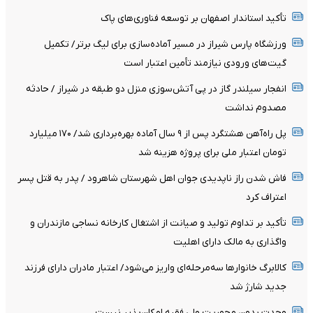
تأکید استاندار اصفهان بر توسعه فناوری‌های پاک
ورزشگاه پارس شیراز در مسیر آماده‌سازی برای لیگ برتر/ تکمیل
گیت‌های ورودی نیازمند تأمین اعتبار است
انفجار سیلندر گاز در پی آتش‌سوزی منزل دو طبقه در شیراز / حادثه
مصدوم نداشت
پل راه‌آهن هشتگرد پس از ۹ سال آماده بهره‌برداری شد/ ۱۷۰ میلیارد
تومان اعتبار ملی برای پروژه هزینه شد
فاش شدن راز ناپدیدی جوان اهل شهرستان شاهرود / پدر به قتل پسر
اعتراف کرد
تأکید بر تداوم تولید و صیانت از اشتغال کارخانه نساجی مازندران و
واگذاری به مالک دارای اهلیت
کالابرگ خانوارها سه‌مرحله‌ای واریز می‌شود/ اعتبار مادران دارای فرزند
جدید شارژ شد
وحدت بدون محوریت ولی فقیه امکان‌پذیر نیست