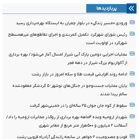
پربازدیدها
ورودی «مسیر زندگی» در بلوار چمران به ایستگاه بهره‌برداری رسید
رئیس شورای شهرکرد: تکمیل کمربندی و اجرای تقاطع‌های غیرهمسطح
شهرکرد در اولویت است
عملیات اجرایی دومین پارک آبی شیراز امسال آغاز می‌شود/ بهره برداری
از آکواریوم بزرگ شیراز در دهه فجر
ادامه روند افزایشی قیمت طلا و سکه امروز در بازار رشت
پایان عملیات جست‌وجو در جنگل‌های نوشهر؛ ۵ گردشگر مفقودشده
سالم پیدا شدند
سقوط از کوه جان جوان ۲۵ ساله‌ای را در خمینی‌شهر گرفت
شهردار ارومیه وعده ۴ماهه بهره برداری از روگذر مخابرات ارومیه را داد/
آسفالت ۲ میلیون و ۵۰۰هزار متر مربع از معابر شهری
فوت و مصدومیت ۲ خواهر در سانحه رانندگی آزادراه قزوین-رشت