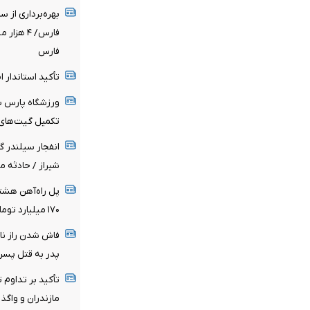
بهره‌برداری از 
فارس/ ۴ 
فارس
تأکید استاندار 
ورزشگاه پارس شی
تکمیل گیت‌های 
انفجار سیلندر گ
شیراز / حادثه 
۱۷۰ میلیارد تومان اعتبار ملی برای پروژه هزینه شد
فاش شدن راز نا
پدر به قتل پسر 
تأکید بر تداوم 
مازندران و واگذ