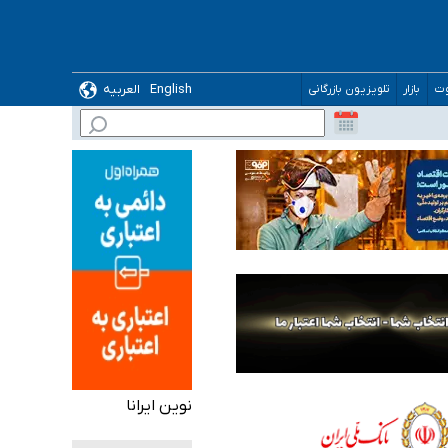
English
العربیه
وت
بازار
تلویزیون بازرگانی
 می‌شود
نوین ایرانا