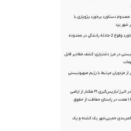
صدوم دستاورد برخورد پژوپاری با
شهر یزد
14 مصدوم دستاورد وقوع 2 حادثه رانندگی در محدوده
یستی در مرز دشتیاری؛ کشف مقادیر قابل
مات
یری 21 نفر از مزدوران مرتبط با رژیم صهیونیستی
صیانت از انفال در البرز/بازپس‌گیری ۳۱ هکتار از اراضی
ملی به ارزش ۱.۶۸ همت در راستای حفاظت از حقوق
 کمربندی خمینی‌شهر یک کشته و یک