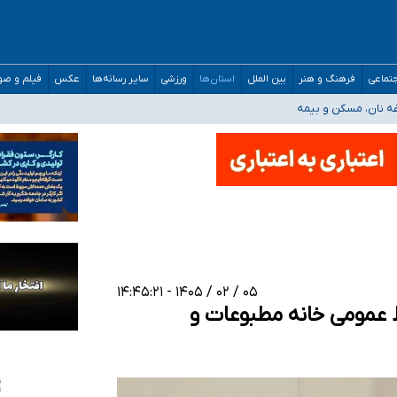
صحنه عملیات و دکترای تخصصی جغرافیای نظامی دافوس آجا
تماعی
فرهنگ و هنر
بین الملل
استان‌ها
ورزشی
سایر رسانه‌ها
عکس
فیلم و ص
غه نان، مسکن و بیمه
فسی در کشور/ خوزستان و کرمان بالاتر از آستانه هشدار
رئیس جمهور خواستیم ورود کند
مارات در کشور/ درباره محصلان باقی‌مانده در دبی متناسب با شرایط جدید تصمیم‌گیری
۰۵ / ۰۲ / ۱۴۰۵ - ۱۴:۴۵:۲۱
 عمومی خانه مطبوعات و