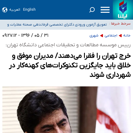
۴۰ تا ۵۰ روز گرمای نسبی در پیش داریم/ دمای تهران به ۳۸ درجه می‌رسد
English
العربیه
موضع وزارت بهداشت درباره ظرفیت پزشکی کنکور ۱۴۰۵: خواستار اصلاح ظرفیت‌ها
سرخط خبرها :
هستیم، اما هنوز پاسخ مشخصی نگرفته‌ایم
تعویق آزمون ورودی دکترای تخصصی فرماندهی صحنه عملیات و
خبرنگاران راویان حقیقت با دغدغه نان، مسکن و بیمه
دکترای تخصصی جغرافیای نظامی دافوس آجا
۳۱ / ۰۵ / ۱۳۹۶ - ۰۹:۲۷:۱۲
خانه
اجتماعی
شهری
آخرین وضعیت شیوع عفونت‌های تنفسی در کشور/ خوزستان و کرمان بالاتر از
رییس موسسه مطالعات و تحقیقات اجتماعی دانشگاه تهران:
آستانه هشدار
خرج تهران را فقرا می‌دهند/ مدیران موفق و
خلاق باید جایگزین تکنوکرات‌های کهنه‌کار در
شهرداری شوند