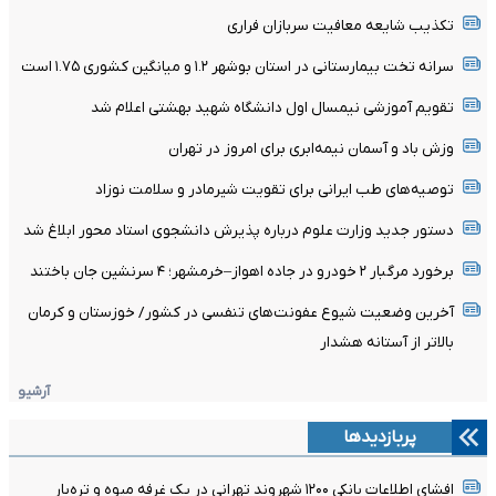
تکذیب شایعه معافیت سربازان فراری
سرانه تخت بیمارستانی در استان بوشهر ۱.۲ و میانگین کشوری ۱.۷۵ است
تقویم آموزشی نیمسال اول دانشگاه شهید بهشتی اعلام شد
وزش باد و آسمان نیمه‌ابری برای امروز در تهران
توصیه‌های طب ایرانی برای تقویت شیرمادر و سلامت نوزاد
دستور جدید وزارت علوم درباره پذیرش دانشجوی استاد محور ابلاغ شد
برخورد مرگبار ۲ خودرو در جاده اهواز–خرمشهر؛ ۴ سرنشین جان باختند
آخرین وضعیت شیوع عفونت‌های تنفسی در کشور/ خوزستان و کرمان
بالاتر از آستانه هشدار
آرشیو
پربازدیدها
افشای اطلاعات بانکی ۱۲۰۰ شهروند تهرانی در یک غرفه میوه و تره‌بار