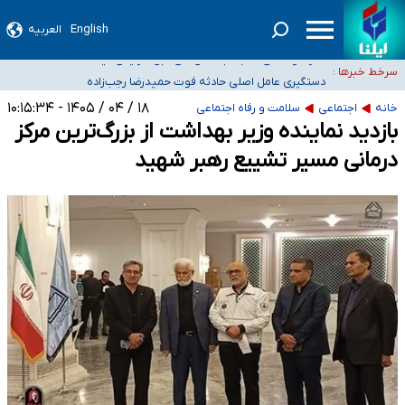
سیدحسن خمینی عزادار شد
English
العربیه
آمار خودکشی نسبت به سال‌های قبل افزایش نیافته است
سرخط خبرها :
دستگیری عامل اصلی حادثه فوت حمیدرضا رجب‌زاده
نباید تفسیرهای سلیقه‌ای از مواضع رسمی کشور ارائه شود
۱۸ / ۰۴ / ۱۴۰۵ - ۱۰:۱۵:۳۴
خانه
اجتماعی
سلامت و رفاه اجتماعی
«زیرمیزی» برای داوطلبان پزشکی سراب است/ دریافت‌های غیرمتعارف در شأن پزشکی
بازدید نماینده وزیر بهداشت از بزرگ‌ترین مرکز
و کشورمان نیست/ نظام سلامت جلوی این رویه را بگیرد
درمانی مسیر تشییع رهبر شهید