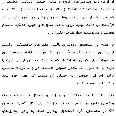
او ادامه داد: ویتامین‌های گروه B شامل چندین ویتامین مختلف از
جمله B۱، B۲، B۳، B۵، B۶، B۷ (بیوتین)، B۹ (فولیک اسید) و B۱۲ است
که هر یک از این ویتامین‌ها نقش ویژه‌ای در بدن دارد و در
فرآیندهایی مانند تولید انرژی، ساخت سلول‌های خونی، عملکرد سیستم
عصبی و متابولیسم مواد غذایی نقش دارد.
به گفته این متخصص داروسازی بالینی، مکمل‌های ب‌کمپلکس ترکیبی
از چندین ویتامین گروه B را در یک فرآورده ارائه می‌دهد؛ این
محصولات برای افرادی که احتمال کمبود چند ویتامین از این گروه را
دارند یا به دنبال یک مکمل عمومی هستند، می‌تواند گزینه مناسبی
باشد، اما این موضوع به معنای آن نیست که همه افراد باید
ب‌کمپلکس مصرف کنند.
دکتر مرادی با بیان اینکه در برخی از موارد، مشکل فرد به کمبود یک
ویتامین خاص مربوط می‌شود، توضیح داد: برای مثال، کمبود ویتامین
B۱۲ در سالمندان، افراد گیاهخوار، بیماران مبتلا به برخی بیماری‌های