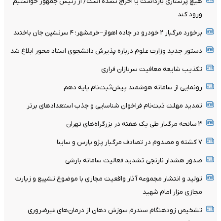
هیچ پرستاری بازداشت یا اخراج نشده است/ از رئیس جمهور خواستیم
ورود کند
برخورد مرگبار ۲ خودرو در جاده اهواز–خرمشهر؛ ۴ سرنشین جان باختند
دستور جدید وزارت علوم درباره پذیرش دانشجوی استاد محور ابلاغ شد
تکذیب شایعه معافیت سربازان فراری
رونمایی از سامانه هوشمند پیش‌ثبت‌نام پایه دهم
تمدید مهلت ثبت‌نام فراخوان شناسایی و جذب استعدادهای برتر
۳ سانحه مرگبار طی یک هفته در بزرگراه‌های تهران
۷ کشته و مصدوم در تصادف مرگبار پژو پارس و ساینا
صدور هشدار نارنجی تشدید فعالیت سامانه بارشی
تولید و انتشار مجموعه آثار واقعیت مجازی با موضوع تشییع و زیارت
مجازی مزار امام شهید
تشخیص زودهنگام سندرم سوزش دهان از درمان‌های غیرضروری