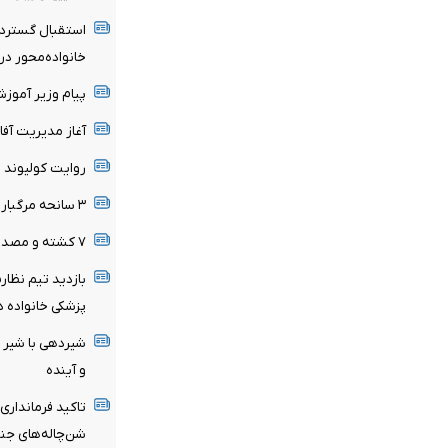
استقبال گسترده
خانواده‌محور د
پیام وزیر آموز
آغاز مدیریت آفا
روایت کولیوند ا
۳ سانحه مرگبار طی یک هفته در بزرگراه‌های تهران
۷ کشته و مصدوم در تصادف مرگبار پژو پارس و ساینا
بازدید تیم نظار
پزشکی خانواده د
شیردهی با شیر م
و آینده
تاکید فرمانداری
شن‌چاله‌های جن