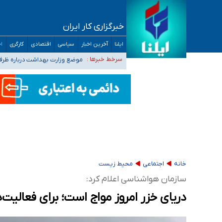
خبرگزاری کار ایران
۴۰ تا ۵۰ روز گرمای نسبی در پیش داریم/ دمای تهران به ۳۸ درجه می‌رسد
ایلنا
آخرین اخبار
سیاسی
اقتصادی
کارگری
اج
موضع وزارت بهداشت درباره ظرفیت پزشکی کنکور ۱۴۰۵: خواستار اصلاح ظرفیت‌ها
سرخط خبرها :
تعویق آزمون ورودی دکترای تخ
خبرنگاران راویان حقیقت با دغدغه نان، مسکن و
آخرین وضعیت شیوع عفونت‌های تنفسی در کشور/ 
خانه
اجتماعی
محیط زیست
سازمان هواشناسی اعلام کرد:
دریای خزر امروز مواج است؛ برای فعالیت‌