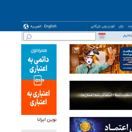
English
العربیه
وت
بازار
تلویزیون بازرگانی
نوین ایرانا