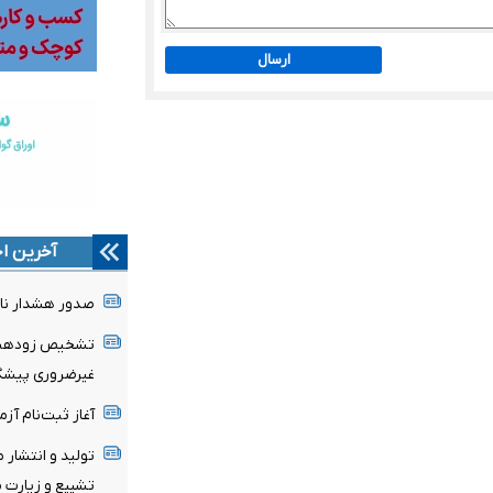
ارسال
آخرین اخ
صدور هشدار نار
تشخیص زودهنگا
غیرضروری پیشگی
آغاز ثبت‌نام‌ آز
تولید و انتشار 
تشییع و زیارت م