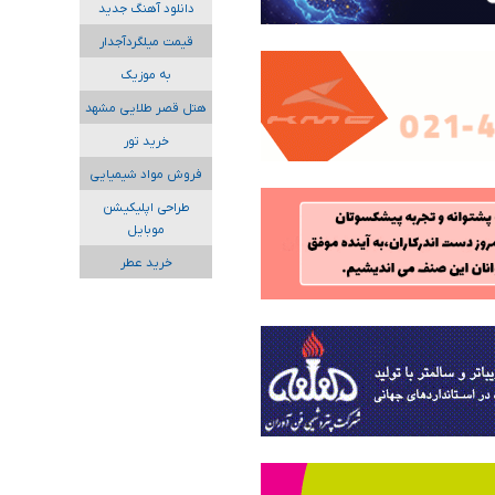
دانلود آهنگ جدید
قیمت میلگردآجدار
به موزیک
هتل قصر طلایی مشهد
خرید تور
فروش مواد شیمیایی
طراحی اپلیکیشن
موبایل
خرید عطر