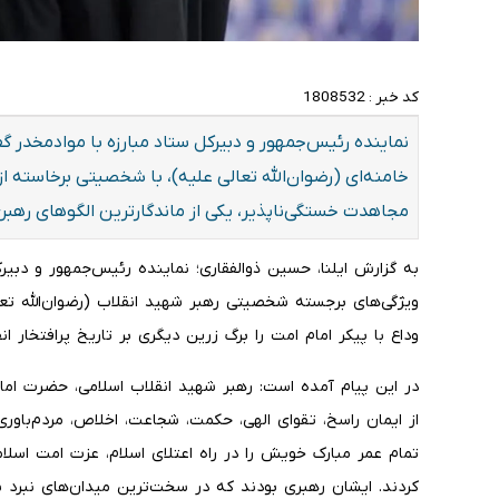
کد خبر :
1808532
نماینده رئیس‌جمهور و دبیرکل ستاد مبارزه با موادمخدر 
خامنه‌ای (رضوان‌الله تعالی علیه)، با شخصیتی برخاسته 
مجاهدت خستگی‌ناپذیر، یکی از ماندگارترین الگوهای رهبری د
به گزارش ایلنا، حسین ذوالفقاری؛ نماینده رئیس‌جمهور و دبیرک
ویژگی‌های برجسته شخصیتی رهبر شهید انقلاب (رضوان‌الله تع
وداع با پیکر امام امت را برگ زرین دیگری بر تاریخ پرافتخار ا
در این پیام آمده است: رهبر شهید انقلاب اسلامی، حضرت امام خ
از ایمان راسخ، تقوای الهی، حکمت، شجاعت، اخلاص، مردم‌باو
تمام عمر مبارک خویش را در راه اعتلای اسلام، عزت امت اسلام
کردند. ایشان رهبری بودند که در سخت‌ترین میدان‌های نبرد س