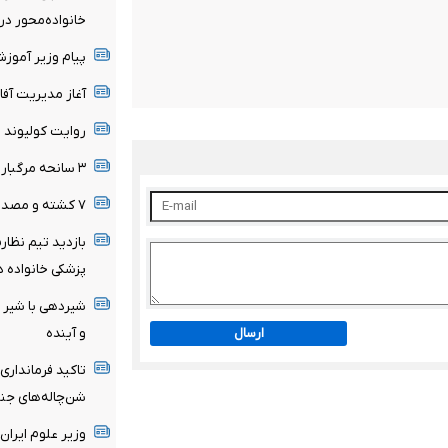
خانواده‌محور د
پیام وزیر آموز
آغاز مدیریت آفا
روایت کولیوند ا
۳ سانحه مرگبار طی یک هفته در بزرگراه‌های تهران
۷ کشته و مصدوم در تصادف مرگبار پژو پارس و ساینا
بازدید تیم نظار
پزشکی خانواده د
شیردهی با شیر م
ارسال
و آینده
تاکید فرمانداری
شن‌چاله‌های جن
وزیر علوم ایران