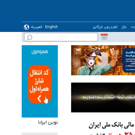
English
العربیه
وت
بازار
تلویزیون بازرگانی
نوین ایرانا