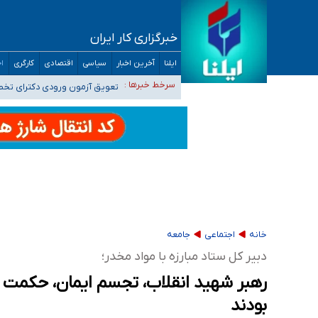
خبرگزاری کار ایران
۴۰ تا ۵۰ روز گرمای نسبی در پیش داریم/ دمای تهران به ۳۸ درجه می‌رسد
ایلنا
آخرین اخبار
سیاسی
اقتصادی
کارگری
اج
موضع وزارت بهداشت درباره ظرفیت پزشکی کنکور ۱۴۰۵: خواستار اصلاح ظرفیت‌ها هستیم، اما هنوز پاسخ مشخصی نگرفت
سرخط خبرها :
تعویق آزمون ورودی دکترای تخ
خبرنگاران راویان حقیقت با دغدغه نان، مسکن و
آخرین وضعیت شیوع عفونت‌های تنفسی در کشور/ 
خانه
اجتماعی
جامعه
دبیر کل ستاد مبارزه با مواد مخدر؛
رهبر شهید انقلاب، تجسم ایمان، حکمت و
بودند