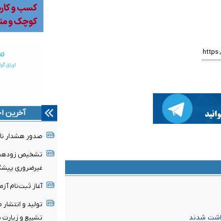
آخرین اخ
صدور هشدار نار
تشخیص زودهنگا
غیرضروری پیشگی
آغاز ثبت‌نام‌ آز
تولید و انتشار 
تشییع و زیارت م