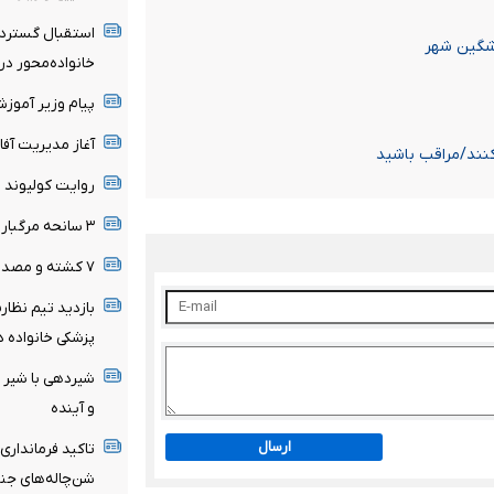
استقبال گسترده
مشگین شهر
خانواده‌محور د
پیام وزیر آموز
آغاز مدیریت آفا
 کنند/مراقب باشید
روایت کولیوند ا
۳ سانحه مرگبار طی یک هفته در بزرگراه‌های تهران
۷ کشته و مصدوم در تصادف مرگبار پژو پارس و ساینا
بازدید تیم نظار
پزشکی خانواده د
شیردهی با شیر م
و آینده
ارسال
تاکید فرمانداری
شن‌چاله‌های جن