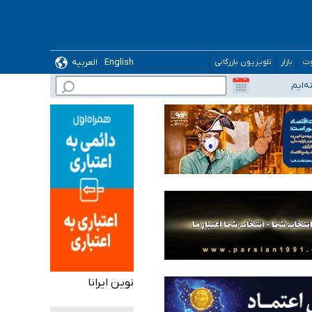
English
العربیه
وت
بازار
تلویزیون بازرگانی
نوین ایرانا