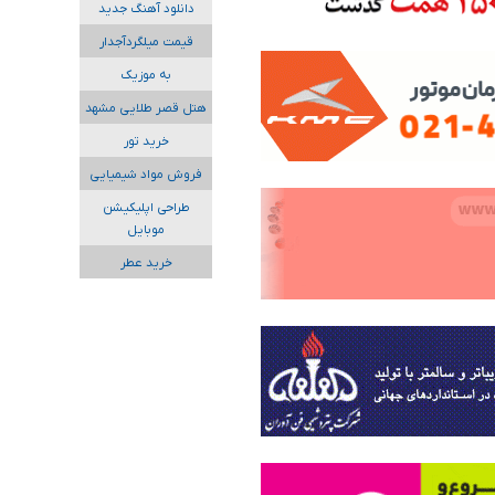
دانلود آهنگ جدید
قیمت میلگردآجدار
به موزیک
هتل قصر طلایی مشهد
خرید تور
فروش مواد شیمیایی
طراحی اپلیکیشن
موبایل
خرید عطر