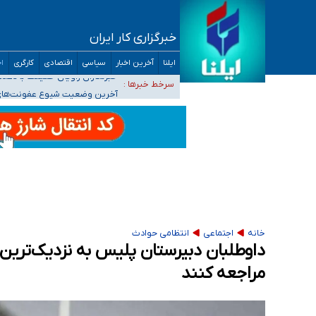
خبرگزاری کار ایران
تعویق آزمون ورودی دکترای تخصصی فرماندهی 
ایلنا
آخرین اخبار
سیاسی
اقتصادی
کارگری
اج
خبرنگاران راویان حقیقت با دغدغه نان، مسکن و
سرخط خبرها :
آخرین وضعیت شیوع عفونت‌های تن
هیچ پرستاری بازداشت یا اخراج نشده است/ از 
ثبت‌نام بخش عمده دانش‌آموزان مدارس ایرانی ا
خانه
اجتماعی
انتظامی حوادث
داوطلبان دبیرستان پلیس به نزدیک‌تری
مراجعه کنند