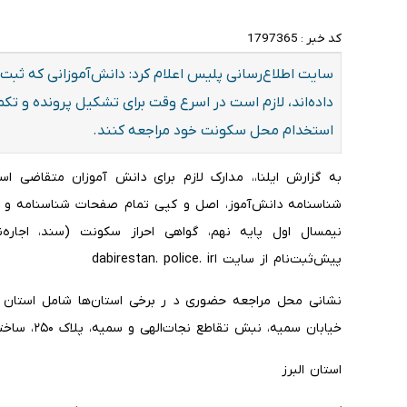
کد خبر :
1797365
سایت اطلاع‌رسانی پلیس اعلام کرد: دانش‌آموزانی که ثبت‌ن
داده‌اند، لازم است در اسرع وقت برای تشکیل پرونده و ت
استخدام محل سکونت خود مراجعه کنند.
به گزارش ایلنا،، مدارک لازم برای دانش آموزان متقاضی
نیمسال اول پایه نهم، گواهی احراز سکونت (سند، اجار
پیش‌ثبت‌نام از سایت اdabirestan. police. ir
نشانی محل مراجعه حضوری د ر برخی استان‌ها شامل استان ته
خیابان سمیه، نبش تقاطع نجات‌الهی و سمیه، پلاک ۲۵۰، ساختمان مرکز گزینش و استخدام فراجا (طبقه اول)
استان البرز