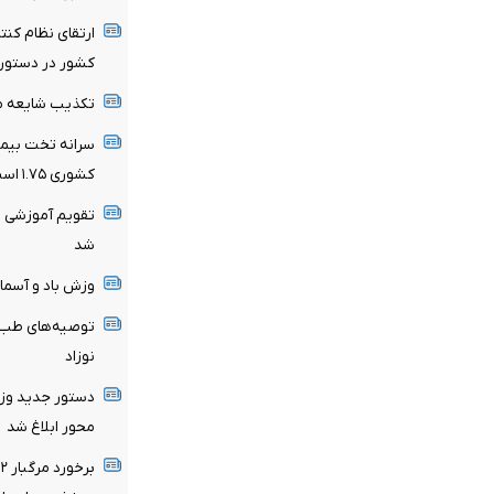
ارتقای نظام کن
کشور در دستور ک
تکذیب شایعه مع
کشوری ۱.۷۵ است
تقویم آموزشی ن
شد
وزش باد و آسمان 
توصیه‌های طب ا
نوزاد
دستور جدید وزا
محور ابلاغ شد