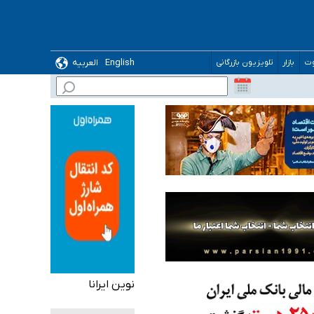
English
العربیه
وت
بازار
تلویزیون بازرگانی
 می‌شود
نوین ایرانا