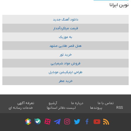
نوین ایرانا
دانلود آهنگ جدید
قیمت میلگردآجدار
به موزیک
هتل قصر طلایی مشهد
خرید تور
فروش مواد شیمیایی
طراحی اپلیکیشن موبایل
خرید عطر
تماس با ما
درباره ما
آرشیو
تعرفه آگهی
RSS
پیوندها
لیست دفاتر استانها
خدمات رسانه ای