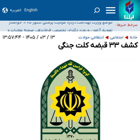
English
العربیه
۴۰ تا ۵۰ روز گرمای نسبی در پیش داریم/ دمای تهران به ۳۸ درجه می‌رسد
موضع وزارت بهداشت درباره ظرفیت پزشکی کنکور ۱۴۰۵: خواستار
سرخط خبرها :
اصلاح ظرفیت‌ها هستیم، اما هنوز پاسخ مشخصی نگرفته‌ایم
تعویق آزمون ورودی دکترای تخصصی فرماندهی صحنه عملیات و
خبرنگاران راویان حقیقت با دغدغه نان، مسکن و بیمه
دکترای تخصصی جغرافیای نظامی دافوس آجا
۱۳ / ۰۳ / ۱۴۰۵ - ۱۳:۵۷:۴۴
خانه
اجتماعی
انتظامی حوادث
آخرین وضعیت شیوع عفونت‌های تنفسی در کشور/ خوزستان و کرمان بالاتر از
کشف ۳۳ قبضه کلت جنگی
آستانه هشدار