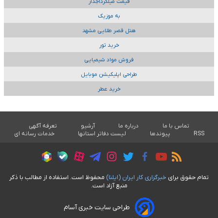
قیمت میلگردآجدار
به موزیک
هتل قصر طلایی مشهد
خرید تور
فروش مواد شیمیایی
طراحی اپلیکیشن موبایل
خرید عطر
تماس با ما
درباره ما
آرشیو
تعرفه آگهی
RSS
پیوندها
لیست دفاتر استانها
خدمات رسانه ای
تمام حقوق برای
خبرگزاری کار ايران (ايلنا)
محفوظ است. استفاده از مطالب با ذکر
منبع آزاد است.
طراحی سایت خبری آسام