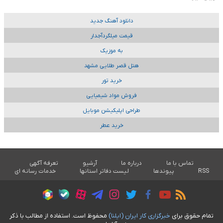
دانلود آهنگ جدید
قیمت میلگردآجدار
به موزیک
هتل قصر طلایی مشهد
خرید تور
فروش مواد شیمیایی
طراحی اپلیکیشن موبایل
خرید عطر
تماس با ما
درباره ما
آرشیو
تعرفه آگهی
RSS
پیوندها
لیست دفاتر استانها
خدمات رسانه ای
تمام حقوق برای
خبرگزاری کار ايران (ايلنا)
محفوظ است. استفاده از مطالب با ذکر