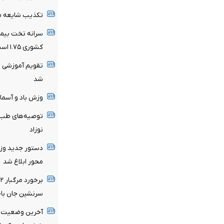
تکذیب شایعه مع
کشوری ۱.۷۵ است
تقویم آموزشی ن
شد
وزش باد و آسمان 
توصیه‌های طب ا
نوزاد
دستور جدید وزا
محور ابلاغ شد
سرنشین جان باخ
آخرین وضعیت ش