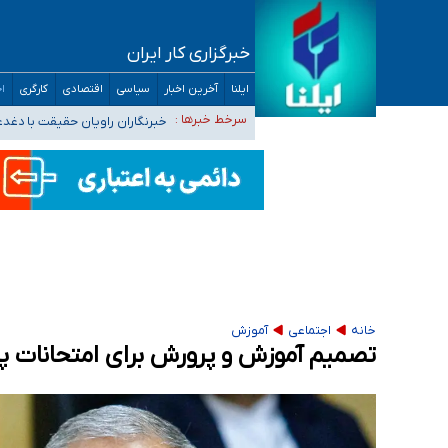
خبرگزاری کار ایران
تعویق آزمون ورودی دکترای تخصصی فرماندهی 
ایلنا
آخرین اخبار
سیاسی
اقتصادی
کارگری
اج
خبرنگاران راویان حقیقت با دغد
سرخط خبرها :
آخرین وضعیت شیوع عفونت‌های تن
هیچ پرستاری بازداشت یا اخراج نشده است/ از 
ثبت‌نام بخش عمده دانش‌آموزان مدارس ایرانی ا
خانه
اجتماعی
آموزش
تصمیم آموزش و پرورش برای امتحانات پا