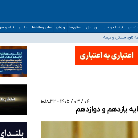
صحنه عملیات و دکترای تخصصی جغرافیای نظامی دافوس آجا
تماعی
فرهنگ و هنر
بین الملل
استان‌ها
ورزشی
سایر رسانه‌ها
عکس
فیلم و ص
غه نان، مسکن و بیمه
فسی در کشور/ خوزستان و کرمان بالاتر از آستانه هشدار
رئیس جمهور خواستیم ورود کند
مارات در کشور/ درباره محصلان باقی‌مانده در دبی متناسب با شرایط جدید تصمیم‌گیری
۰۴ / ۰۳ / ۱۴۰۵ - ۱۰:۱۸:۳۲
یه یازدهم و دوازدهم