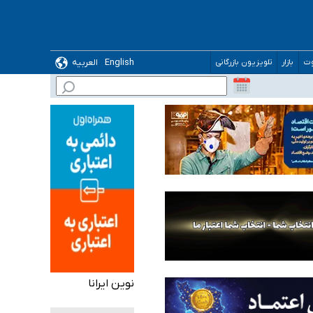
English
العربیه
وت
بازار
تلویزیون بازرگانی
 می‌شود
نوین ایرانا