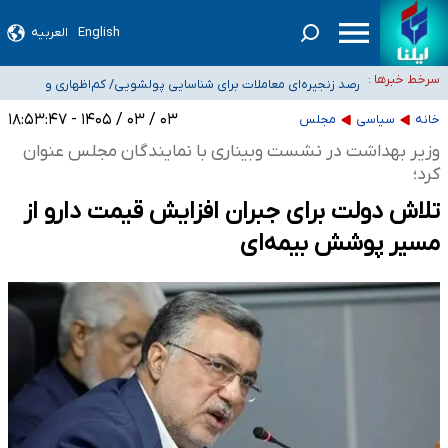
۵۰ ایستگاه هواشناسی در جنگ دچار آسیب‌های جدی شدند/ تخریب کامل دو رادار در
English
العربیه
بوشهر و اهواز
شیب آسیب‌های اجتماعی در کشور افزایشی است
سرخط خبرها :
رصد زنجیره‌ای معاملات برای شناسایی پولشویی/ کم‌اظهاری و
بیش‌اظهاری زیر ذره‌بین مالیاتی
«حسین آقایاری» تراستی ابربدهکار کیست؟/ غارت پول نفت کشور با پاسپورت
۰۳ / ۰۳ / ۱۴۰۵ - ۱۸:۵۳:۴۷
خانه
سیاسی
مجلس
ایرانی- افغانستانی
آسیب‌های جنگ، صدور گواهینامه موتورسواری زنان را به تأخیر انداخت
وزیر بهداشت در نشست وبیناری با نمایندگان مجلس عنوان
کرد؛
تلاش دولت برای جبران افزایش قیمت دارو از
مسیر پوشش بیمه‌ای