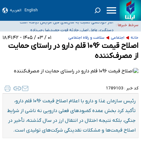
English
العربیه
سیدحسن خمینی عزادار شد
آمار خودکشی نسبت به سال‌های قبل افزایش نیافته است
سرخط خبرها :
دستگیری عامل اصلی حادثه فوت حمیدرضا رجب‌زاده
نباید تفسیرهای سلیقه‌ای از مواضع رسمی کشور ارائه شود
۰۱ / ۰۳ / ۱۴۰۵ - ۱۸:۴۱:۴۲
خانه
اجتماعی
سلامت و رفاه اجتماعی
«زیرمیزی» برای داوطلبان پزشکی سراب است/ دریافت‌های غیرمتعارف در شأن پزشکی
اصلاح قیمت ۱۰۹۶ قلم دارو در راستای حمایت
و کشورمان نیست/ نظام سلامت جلوی این رویه را بگیرد
از مصرف‌کننده
کد خبر :
1789103
رئیس سازمان غذا و دارو با اعلام اصلاح قیمت ۱۰۹۶ قلم دارو،
تأکید کرد بخش عمده کمبود‌های فعلی دارویی نه ناشی از شرایط
جنگی، بلکه نتیجه اختلال در انتقال ارز در سال گذشته، تأخیر در
اصلاح قیمت‌ها و مشکلات نقدینگی شرکت‌های تولیدی است.