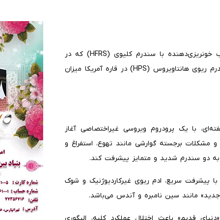
دو سندرم اولیه همچنان نیمرخ مرگ‌ومیر متمایزی دارند. تب خونریزی‌دهنده با سندرم کلیوی (HFRS) که در
آسیا و اروپا شایع است، نرخ کشندگی ۵ تا ۱۵ درصد دارد. سندرم ریوی هانتاویروس (HPS) در قاره آمریکا میزان
ت بالینی پس از یک دوره نهفتگی معمولاً ۱ تا ۸ هفته‌ای، با یک پرودروم ویروسی غیراختصاصی آغاز
، و مشکلات برجسته گوارشی مانند تهوع، استفراغ و
به دو سندرم شدید و متمایز پیشرفت کند.
آن نارسایی ریوی با پیشرفت سریع، ادم ریوی غیرکاردیوژنیک و شوک
 جدید» مانند سین نامبره و آندس می‌باشد.
درم کلیوی (HFRS) ویروس‌های «دنیای قدیم» باعث اختلال عملکرد کلیه، الیگوری