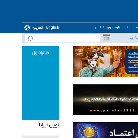
English
العربیه
وت
بازار
تلویزیون بازرگانی
نوین ایرانا