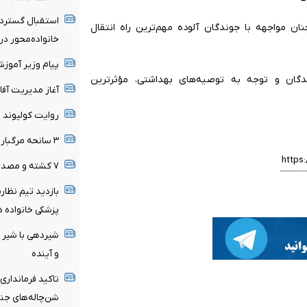
استقبال گسترده
ان مواجهه با جوندگان آلوده مهم‌ترین راه انتقال
خانواده‌محور د
پیام وزیر آموز
ان و توجه به توصیه‌های بهداشتی، مؤثرترین
آغاز مدیریت آفا
روایت کولیوند ا
۳ سانحه مرگبار طی یک هفته در بزرگراه‌های تهران
۷ کشته و مصدوم در تصادف مرگبار پژو پارس و ساینا
بازدید تیم نظار
پزشکی خانواده د
شیردهی با شیر م
و آینده
تاکید فرمانداری
شن‌چاله‌های جن