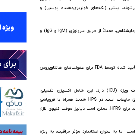
شوند. پتشی (لکه‌های خونریزی‌دهنده پوستی) و
تشخیص بر اساس تظاهرات بالینی، سابقه مواجهه، و تأیید آزمایشگاهی، عمدتاً از طریق سرولوژی (IgM و IgG) و
در حال حاضر، هیچ داروی ضدویروسی اختصاصی یا واکسن تأیید شده توسط FDA برای عفونت‌های هانتاویروس
مدیریت بیماری، سنگ بنای درمان است و نیاز به مراقبت ویژه (ICU) دارد. این شامل اکسیژن تکمیلی،
ونتیلاسیون مکانیکی، حمایت با وازوپرسورها، و مدیریت دقیق مایعات است. در HPS شدید همراه با فروپاشی
قلبی عروقی مقاوم، استفاده از ECMO یک مداخله حیاتی است. برای HFRS، ممکن است دیالیز موقت کلیوی لازم
به ویژه برای HFRS، استفاده شده است، اما به عنوان استاندارد مؤثر مراقبت، به ویژه