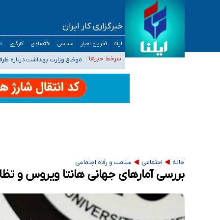
خبرگزاری کار ایران
۴۰ تا ۵۰ روز گرمای نسبی در پیش داریم/ دمای تهران به ۳۸ درجه می‌رسد
ایلنا
آخرین اخبار
سیاسی
اقتصادی
کارگری
اج
موضع وزارت بهداشت درباره ظرفیت پزشکی کنکور ۱۴۰۵: خواستار اصلاح ظرفیت‌ها
سرخط خبرها :
تعویق آزمون ورودی دکترای تخ
خبرنگاران راویان حقیقت با دغدغه نان، مسکن و
آخرین وضعیت شیوع عفونت‌های تنفسی در کشور/ 
خانه
اجتماعی
سلامت و رفاه اجتماعی
بررسی آمارهای جهانی هانتا ویروس و تظاه