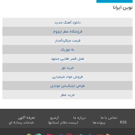
نوین ایرانا
دانلود آهنگ جدید
فروشگاه عطر لیلیوم
قیمت میلگردآجدار
به موزیک
هتل قصر طلایی مشهد
خرید تور
فروش مواد شیمیایی
طراحی اپلیکیشن موبایل
خرید عطر
تماس با ما
درباره ما
آرشیو
تعرفه آگهی
RSS
پیوندها
لیست دفاتر استانها
خدمات رسانه ای