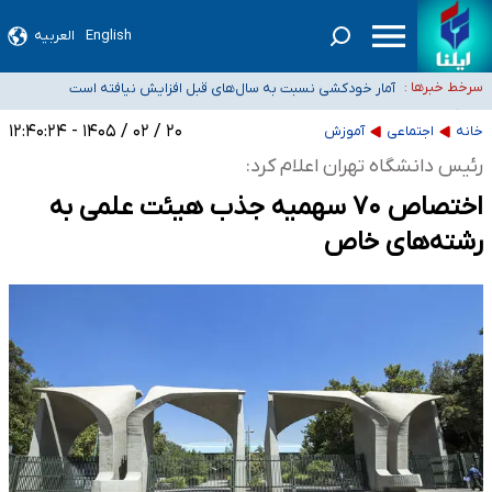
English
العربیه
سیدحسن خمینی عزادار شد
آمار خودکشی نسبت به سال‌های قبل افزایش نیافته است
سرخط خبرها :
دستگیری عامل اصلی حادثه فوت حمیدرضا رجب‌زاده
نباید تفسیرهای سلیقه‌ای از مواضع رسمی کشور ارائه شود
۲۰ / ۰۲ / ۱۴۰۵ - ۱۲:۴۰:۲۴
خانه
اجتماعی
آموزش
«زیرمیزی» برای داوطلبان پزشکی سراب است/ دریافت‌های غیرمتعارف در شأن پزشکی
رئیس دانشگاه تهران اعلام کرد:
و کشورمان نیست/ نظام سلامت جلوی این رویه را بگیرد
اختصاص ۷۰ سهمیه جذب هیئت علمی به
رشته‌های خاص