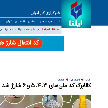
خبرگزاری کار ایران
ایلنا
آخرین اخبار
سیاسی
اقتصادی
کارگری
اج
ضرورت آموزش حریم خصوصی در فضای آنلاین در 
مجرمان از ترس رسوایی
افزایش تعداد مراکز همسان‌گزینی به ۲۳۰ مرکز/ بررسی صلاحیت و نظارت‌ها به سازمان تبلیغات و
سرخط خبرها :
۴۰ تا ۵۰ روز گرمای نسبی در پیش داریم/ دمای تهران به ۳۸ درجه می‌رسد
موضع وزارت بهداشت درباره ظرفیت پزشکی کنکور ۱۴۰۵: خواستار اصلاح ظرفیت‌ها هستیم، اما هنوز پاسخ مشخصی نگرفت
تعویق آزمون ورودی دکترای تخصصی فرماندهی 
خانه
اجتماعی
جامعه
کالابرگ کد ملی‌های ۳، ۴، ۵ و ۶ شارژ شد