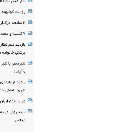
آغاز مدیریت آفا
روایت کولیوند ا
۳ سانحه مرگبار طی یک هفته در بزرگراه‌های تهران
۷ کشته و مصدوم در تصادف مرگبار پژو پارس و ساینا
بازدید تیم نظار
پزشکی خانواده د
شیردهی با شیر م
و آینده
تاکید فرمانداری
شن‌چاله‌های جن
وزیر علوم ایران
تردد روان در ت
اربعین