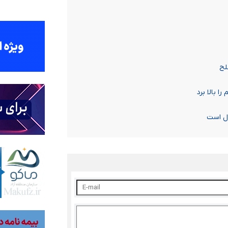
لح
ا بالا برد