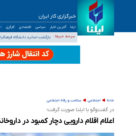
خبرگزاری کار ایران
ثبت‌نام بخش عمده دانش‌آموزان مدارس ایرانی ا
ایلنا
آخرین اخبار
سیاسی
اقتصادی
کارگری
اج
هشدار درباره مصرف و دسترسی آسان به ماده م
سرخط خبرها :
بازگشت اساتید دانشگاه فرهنگیا
۵۵۶ هزار نفر در صف وام ازدواج/ بانک سرمایه با وجود ۲۵۰ متقاضی، تاکنون هیچ فقره وامی پرداخت نکرده است
کسانی که خواهان ادامه جنگ هستند، برنامه خود را
خانه
اجتماعی
سلامت و رفاه اجتماعی
در گفت‌وگو با ایلنا صورت گرفت؛
اعلام اقلام دارویی دچار کمبود در داروخانه