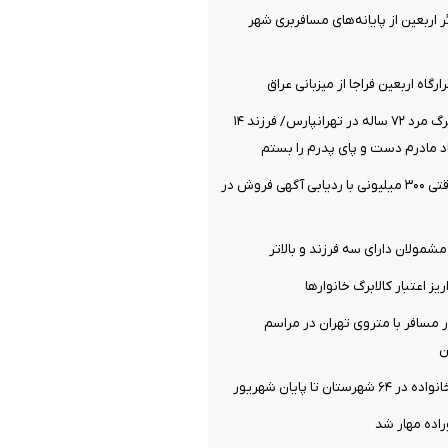
 هزار زائر اربعین از پایانه‌های مسافربری شهر
رگاه اربعین فراجا از میزبانی عراق
فاش شدن راز مرگ مرد ۷۲ ساله در تهرانپارس/ فرزند ۱۴
د مادرم دست و پای پدرم را بستم
کشف اموال سرقتی ۳۰۰ میلیونی با ردیابی آگهی فروش در
مولان دارای سه فرزند و بالا‌تر
یز اعتبار کالابرگ خانوار‌ها
یی ۷۱۶ هزار مسافر با متروی تهران در مراسم
ن
تان تا پایان شهریور
ده مهار شد