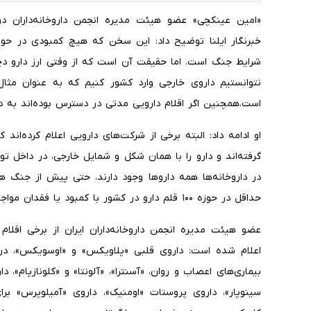
«امین عینکچی» عضو هیئت مدیره انجمن داروخانه‌داران در
خبرنگار ایلنا توضیح داد: این سخن که هیچ کمبودی در حوزه
شرایط جنگ است. اما حقیقت آن است که از وقتی ارز دارو دچا
نتوانستیم داروی خارجی وارد کشور کنیم که به عنوان مثا
است.همچنین اگر اقلام دارویی مدتی در دسترس بوده‌اند به دل
او ادامه داد: البته برخی از شرکت‌های دارویی اعلام کرده‌اند 
گرفته‌اند و دارو را با همان شکل و شمایل خارجی، در داخل تولی
در داروخانه‌ها همه داروها وجود دارند، حتی پیش از جنگ ه
حداقل در حوزه ۱۰۰ قلم دارو در کشور با کمبود یا فقدان مواجه هستیم.
عضو هیئت مدیره انجمن داروخانه‌داران ایران از برخی اقلام 
اعلام شده است: داروی قلبی «پلاویکس» و «اوسویکس»، در ح
بیماری‌های اعصاب و روان، «آسنترا»، «آلونتا» و «کلونازپام»،
سینوپار»، داروی پروستات «اومنیک»، داروی «آمیلوپرس» ب