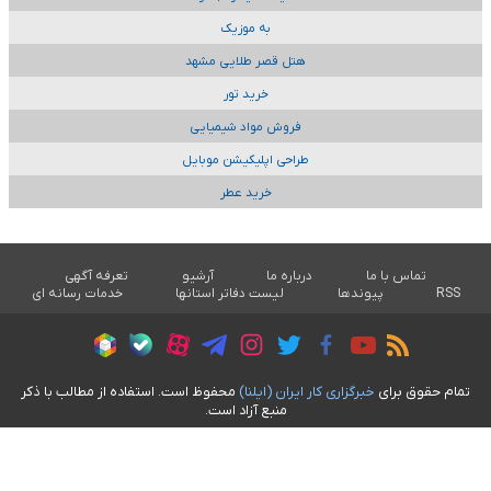
به موزیک
هتل قصر طلایی مشهد
خرید تور
فروش مواد شیمیایی
طراحی اپلیکیشن موبایل
خرید عطر
تماس با ما
درباره ما
آرشیو
تعرفه آگهی
RSS
پیوندها
لیست دفاتر استانها
خدمات رسانه ای
تمام حقوق برای
خبرگزاری کار ايران (ايلنا)
محفوظ است. استفاده از مطالب با ذکر
منبع آزاد است.
طراحی سایت خبری آسام