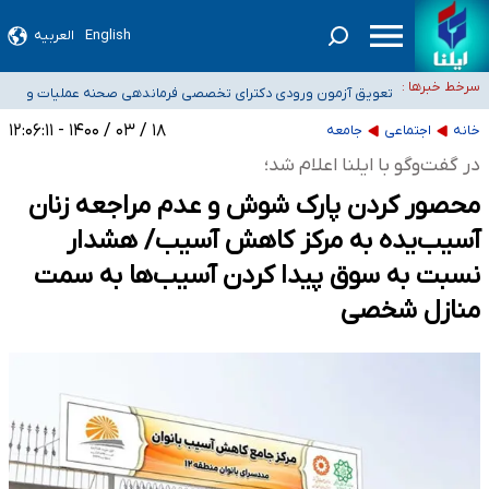
۴۰ تا ۵۰ روز گرمای نسبی در پیش داریم/ دمای تهران به ۳۸ درجه می‌رسد
English
العربیه
موضع وزارت بهداشت درباره ظرفیت پزشکی کنکور ۱۴۰۵: خواستار اصلاح ظرفیت‌ها
سرخط خبرها :
هستیم، اما هنوز پاسخ مشخصی نگرفته‌ایم
تعویق آزمون ورودی دکترای تخصصی فرماندهی صحنه عملیات و
خبرنگاران راویان حقیقت با دغدغه نان، مسکن و بیمه
دکترای تخصصی جغرافیای نظامی دافوس آجا
۱۸ / ۰۳ / ۱۴۰۰ - ۱۲:۰۶:۱۱
خانه
اجتماعی
جامعه
آخرین وضعیت شیوع عفونت‌های تنفسی در کشور/ خوزستان و کرمان بالاتر از
در گفت‌وگو با ایلنا اعلام شد؛
آستانه هشدار
محصور کردن پارک شوش و عدم مراجعه زنان
آسیب‌یده به مرکز کاهش آسیب/ هشدار
نسبت به سوق پیدا کردن آسیب‌ها به سمت
منازل شخصی