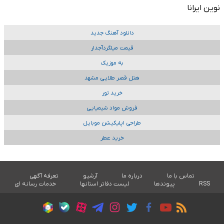
نوین ایرانا
دانلود آهنگ جدید
قیمت میلگردآجدار
به موزیک
هتل قصر طلایی مشهد
خرید تور
فروش مواد شیمیایی
طراحی اپلیکیشن موبایل
خرید عطر
تماس با ما
درباره ما
آرشیو
تعرفه آگهی
RSS
پیوندها
لیست دفاتر استانها
خدمات رسانه ای