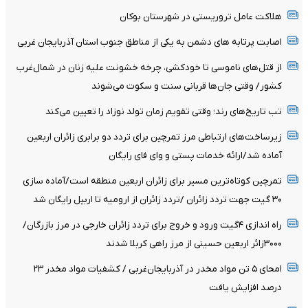
هلاکت عامل تروریستی در شهرستان بوکان
اصابت پرتابه های دشمن به یکی از مناطق جنوب استان آذربایجان غربی
از قتل‌های ناموسی تا خودکشی، چرخه خشونت علیه زنان در شمال‌غرب
کشور/ وقتی جان‌ها قربانی سنت و سکوت می‌شوند
تب تاریخ‌های رند؛ وقتی تقویم زمان تولد نوزاد را تعیین می‌کند
زیرساخت‌های ارتباطی مرز تمرچین برای تردد دو برابری زائران اربعین
آماده شد/ارائه خدمات پستی و وای فای رایگان
تمرچین کوتاه‌ترین مسیر برای زائران اربعین منطقه است/آماده سازی
۳۰ گیت جهت تردد زائران /تردد زائران از ارومیه تا اربیل رایگان شد
راه اندازی ۴گیت ورود و خروج برای تردد زائران خارجی در مرز بازرگان/
۳۰۰۰زائر اربعین حسینی از مرز راهی کربلا شدند
امحای ۵ تن مواد مخدر در آذربایجان‌غربی / کشفیات مواد مخدر ۲۳
درصد افزایش یافت