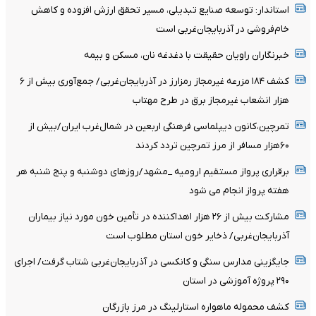
استاندار: توسعه صنایع تبدیلی، مسیر تحقق ارزش افزوده و کاهش
خام‌فروشی در آذربایجان‌غربی است
خبرنگاران راویان حقیقت با دغدغه نان، مسکن و بیمه
کشف ۱۸۴ مزرعه غیرمجاز رمزارز در آذربایجان‌غربی/ جمع‌آوری بیش از ۶
هزار انشعاب غیرمجاز برق در طرح مهتاب
تمرچین،کانون دیپلماسی فرهنگی اربعین در شمال‌غرب ایران/بیش از
۶۰هزار مسافر از مرز تمرچین تردد کردند
برقراری پرواز مستقیم ارومیه _مشهد/روزهای دوشنبه و پنج شنبه هر
هفته پرواز انجام می شود
مشارکت بیش از ۲۶ هزار اهداکننده در تأمین خون مورد نیاز بیماران
آذربایجان‌غربی/ ذخایر خون استان مطلوب است
جایگزینی مدارس سنگی و کانکسی در آذربایجان‌غربی شتاب گرفت/ اجرای
۲۹۰ پروژه آموزشی در استان
کشف محموله ماهواره استارلینگ در مرز بازرگان